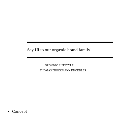
Say HI to our orgænic brand family!
IG
FB
YT
ORGÆNIC LIFESTYLE
IG
FB
THOMAS BROCKMANN KNOEDLER
SPOTIFY
APPLE
THE PODCAST
Concept