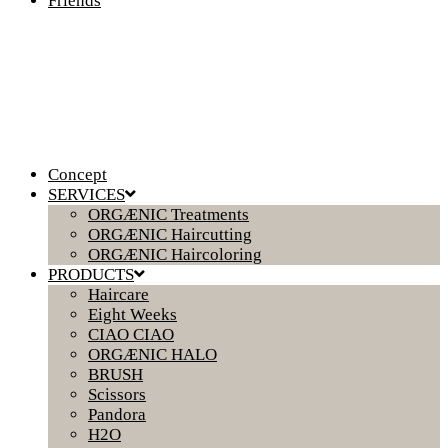
Friends
Concept
SERVICES
ORGÆNIC Treatments
ORGÆNIC Haircutting
ORGÆNIC Haircoloring
PRODUCTS
Haircare
Eight Weeks
CIAO CIAO
ORGÆNIC HALO
BRUSH
Scissors
Pandora
H2O