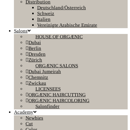
Distribution
Deutschland/Österreich
Schweiz
Italien
Vereinigte Arabische Emirate
Salons
HOUSE OF ORGÆNIC
Dubai
Berlin
Dresden
Zürich
ORGÆNIC SALONS
Dubai Jumeirah
Chemnitz
Zwickau
LICENSEES
ORGÆNIC HAIRCUTTING
ORGÆNIC HAIRCOLORING
Salonfinder
Academy
Newbies
Cut
Color