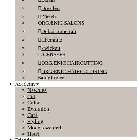
Dresden
Zürich
ORGÆNIC SALONS
Dubai Jumeirah
Chemnitz
Zwickau
LICENSEES
ORGÆNIC HAIRCUTTING
ORGÆNIC HAIRCOLORING
Salonfinder
Academy
Newbies
Cut
Color
Evolution
Care
Styling
Models wanted
Hotel