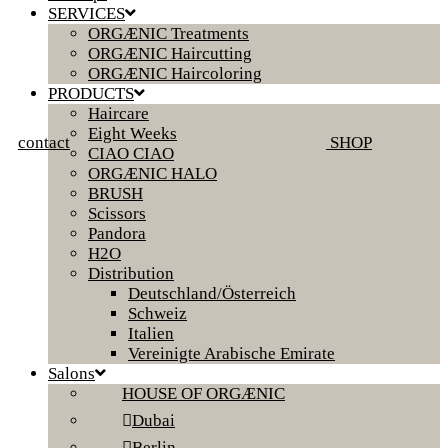
SERVICES
ORGÆNIC Treatments
ORGÆNIC Haircutting
ORGÆNIC Haircoloring
PRODUCTS
Haircare
Eight Weeks
contact
SHOP
CIAO CIAO
ORGÆNIC HALO
BRUSH
Scissors
Pandora
H2O
Distribution
Deutschland/Österreich
Schweiz
Italien
Vereinigte Arabische Emirate
Salons
HOUSE OF ORGÆNIC
Dubai
Berlin