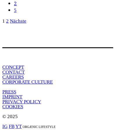
2
Seitennummerierung
1
2
Nächste
der
Beiträge
CONCEPT
CONTACT
CAREERS
CORPORATE CULTURE
PRESS
IMPRINT
PRIVACY POLICY
COOKIES
© 2025
IG
FB
YT
ORGÆNIC LIFESTYLE