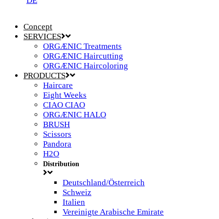
DE
Concept
SERVICES
ORGÆNIC Treatments
ORGÆNIC Haircutting
ORGÆNIC Haircoloring
PRODUCTS
Haircare
Eight Weeks
CIAO CIAO
ORGÆNIC HALO
BRUSH
Scissors
Pandora
H2O
Distribution
Deutschland/Österreich
Schweiz
Italien
Vereinigte Arabische Emirate