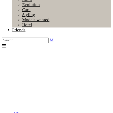
Evolution
Care
Styling
Models wanted
Hotel
Friends