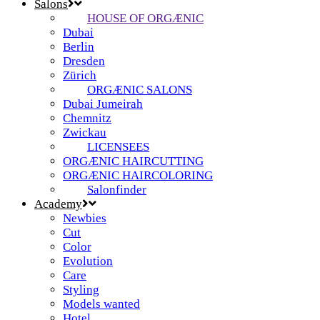
Salons
HOUSE OF ORGÆNIC
Dubai
Berlin
Dresden
Zürich
ORGÆNIC SALONS
Dubai Jumeirah
Chemnitz
Zwickau
LICENSEES
ORGÆNIC HAIRCUTTING
ORGÆNIC HAIRCOLORING
Salonfinder
Academy
Newbies
Cut
Color
Evolution
Care
Styling
Models wanted
Hotel