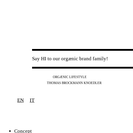
Say HI to our orgænic brand family!
IG
FB
YT
ORGÆNIC LIFESTYLE
IG
FB
THOMAS BROCKMANN KNOEDLER
SPOTIFY
APPLE
THE PODCAST
EN
IT
Concept