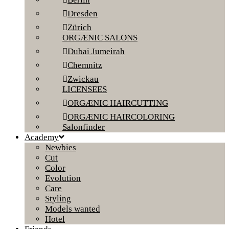
Dresden
Zürich
ORGÆNIC SALONS
Dubai Jumeirah
Chemnitz
Zwickau
LICENSEES
ORGÆNIC HAIRCUTTING
ORGÆNIC HAIRCOLORING
Salonfinder
Academy
Newbies
Cut
Color
Evolution
Care
Styling
Models wanted
Hotel