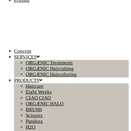
Friends
Concept
SERVICES
ORGÆNIC Treatments
ORGÆNIC Haircutting
ORGÆNIC Haircoloring
PRODUCTS
Haircare
Eight Weeks
CIAO CIAO
ORGÆNIC HALO
BRUSH
Scissors
Pandora
H2O