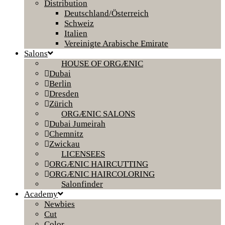
Distribution
Deutschland/Österreich
Schweiz
Italien
Vereinigte Arabische Emirate
Salons
HOUSE OF ORGÆNIC
Dubai
Berlin
Dresden
Zürich
ORGÆNIC SALONS
Dubai Jumeirah
Chemnitz
Zwickau
LICENSEES
ORGÆNIC HAIRCUTTING
ORGÆNIC HAIRCOLORING
Salonfinder
Academy
Newbies
Cut
Color