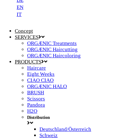
DE
EN
IT
Concept
SERVICES
ORGÆNIC Treatments
ORGÆNIC Haircutting
ORGÆNIC Haircoloring
PRODUCTS
Haircare
Eight Weeks
CIAO CIAO
ORGÆNIC HALO
BRUSH
Scissors
Pandora
H2O
Distribution
Deutschland/Österreich
Schweiz