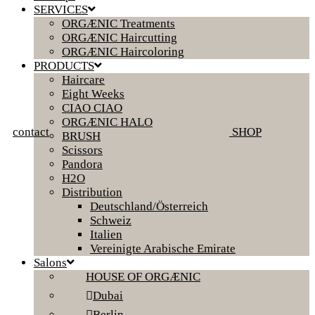
SERVICES
ORGÆNIC Treatments
ORGÆNIC Haircutting
ORGÆNIC Haircoloring
PRODUCTS
Haircare
Eight Weeks
CIAO CIAO
ORGÆNIC HALO
contact
SHOP
BRUSH
Scissors
Pandora
H2O
Distribution
Deutschland/Österreich
Schweiz
Italien
Vereinigte Arabische Emirate
Salons
HOUSE OF ORGÆNIC
Dubai
Berlin