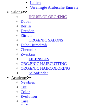
Italien
Vereinigte Arabische Emirate
Salons
HOUSE OF ORGÆNIC
Dubai
Berlin
Dresden
Zürich
ORGÆNIC SALONS
Dubai Jumeirah
Chemnitz
Zwickau
LICENSEES
ORGÆNIC HAIRCUTTING
ORGÆNIC HAIRCOLORING
Salonfinder
Academy
Newbies
Cut
Color
Evolution
Care