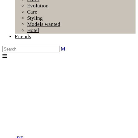
Evolution
Care
Styling
Models wanted
Hotel
Friends