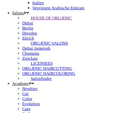
Italien
Vereinigte Arabische Emirate
Salons
HOUSE OF ORGÆNIC
Dubai
Berlin
Dresden
Zürich
ORGÆNIC SALONS
Dubai Jumeirah
Chemnitz
Zwickau
LICENSEES
ORGÆNIC HAIRCUTTING
ORGÆNIC HAIRCOLORING
Salonfinder
Academy
Newbies
Cut
Color
Evolution
Care