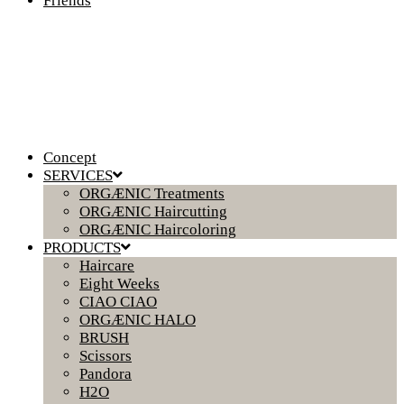
Friends
Concept
SERVICES
ORGÆNIC Treatments
ORGÆNIC Haircutting
ORGÆNIC Haircoloring
PRODUCTS
Haircare
Eight Weeks
CIAO CIAO
ORGÆNIC HALO
BRUSH
Scissors
Pandora
H2O