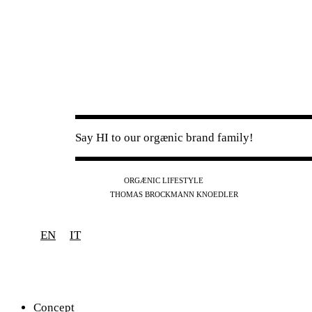
Say HI to our orgænic brand family!
IG
FB
YT
ORGÆNIC LIFESTYLE
IG
FB
THOMAS BROCKMANN KNOEDLER
SPOTIFY
APPLE
THE PODCAST
EN
IT
Concept