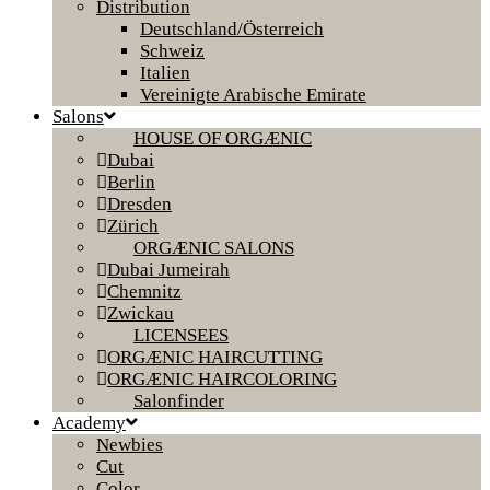
Distribution
Deutschland/Österreich
Schweiz
Italien
Vereinigte Arabische Emirate
Salons
HOUSE OF ORGÆNIC
Dubai
Berlin
Dresden
Zürich
ORGÆNIC SALONS
Dubai Jumeirah
Chemnitz
Zwickau
LICENSEES
ORGÆNIC HAIRCUTTING
ORGÆNIC HAIRCOLORING
Salonfinder
Academy
Newbies
Cut
Color