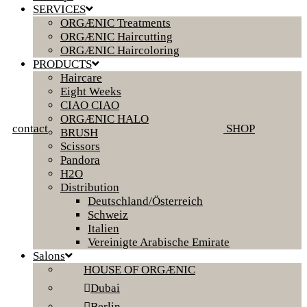
SERVICES
ORGÆNIC Treatments
ORGÆNIC Haircutting
ORGÆNIC Haircoloring
PRODUCTS
Haircare
Eight Weeks
CIAO CIAO
ORGÆNIC HALO
contact
SHOP
BRUSH
Scissors
Pandora
H2O
Distribution
Deutschland/Österreich
Schweiz
Italien
Vereinigte Arabische Emirate
Salons
HOUSE OF ORGÆNIC
Dubai
Berlin