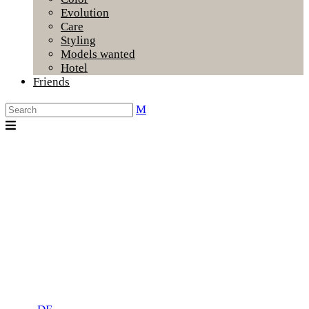
Evolution
Care
Styling
Models wanted
Hotel
Friends