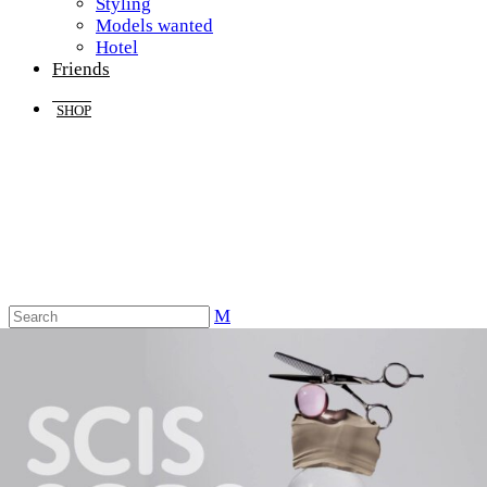
Styling
Models wanted
Hotel
Friends
SHOP