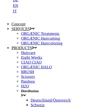
DE
EN
IT
Concept
SERVICES
ORGÆNIC Treatments
ORGÆNIC Haircutting
ORGÆNIC Haircoloring
PRODUCTS
Haircare
Eight Weeks
CIAO CIAO
ORGÆNIC HALO
BRUSH
Scissors
Pandora
H2O
Distribution
Deutschland/Österreich
Schweiz