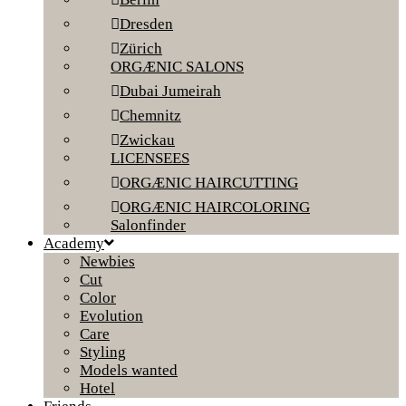
Dresden
Zürich
ORGÆNIC SALONS
Dubai Jumeirah
Chemnitz
Zwickau
LICENSEES
ORGÆNIC HAIRCUTTING
ORGÆNIC HAIRCOLORING
Salonfinder
Academy
Newbies
Cut
Color
Evolution
Care
Styling
Models wanted
Hotel