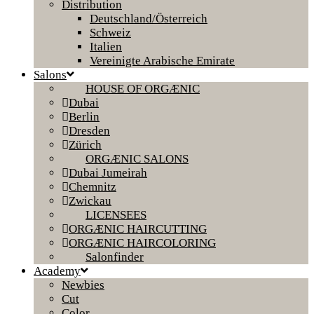
Distribution
Deutschland/Österreich
Schweiz
Italien
Vereinigte Arabische Emirate
Salons
HOUSE OF ORGÆNIC
Dubai
Berlin
Dresden
Zürich
ORGÆNIC SALONS
Dubai Jumeirah
Chemnitz
Zwickau
LICENSEES
ORGÆNIC HAIRCUTTING
ORGÆNIC HAIRCOLORING
Salonfinder
Academy
Newbies
Cut
Color