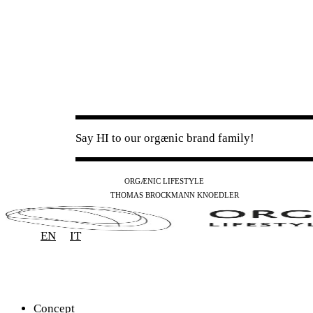
Say HI to our orgænic brand family!
IG
FB
YT
ORGÆNIC LIFESTYLE
IG
FB
THOMAS BROCKMANN KNOEDLER
SPOTIFY
APPLE
THE PODCAST
EN
IT
Concept