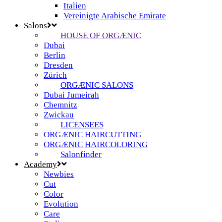
Italien
Vereinigte Arabische Emirate
Salons
HOUSE OF ORGÆNIC
Dubai
Berlin
Dresden
Zürich
ORGÆNIC SALONS
Dubai Jumeirah
Chemnitz
Zwickau
LICENSEES
ORGÆNIC HAIRCUTTING
ORGÆNIC HAIRCOLORING
Salonfinder
Academy
Newbies
Cut
Color
Evolution
Care