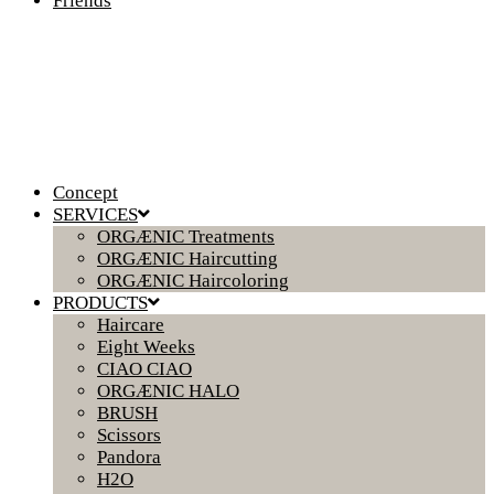
Friends
Concept
SERVICES
ORGÆNIC Treatments
ORGÆNIC Haircutting
ORGÆNIC Haircoloring
PRODUCTS
Haircare
Eight Weeks
CIAO CIAO
ORGÆNIC HALO
BRUSH
Scissors
Pandora
H2O