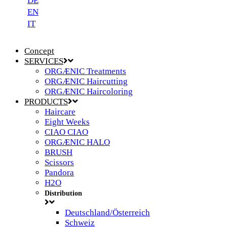
DE
EN
IT
Concept
SERVICES
ORGÆNIC Treatments
ORGÆNIC Haircutting
ORGÆNIC Haircoloring
PRODUCTS
Haircare
Eight Weeks
CIAO CIAO
ORGÆNIC HALO
BRUSH
Scissors
Pandora
H2O
Distribution
Deutschland/Österreich
Schweiz