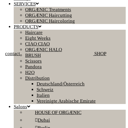
SERVICES
ORGÆNIC Treatments
ORGÆNIC Haircutting
ORGÆNIC Haircoloring
PRODUCTS
Haircare
Eight Weeks
CIAO CIAO
ORGÆNIC HALO
contact
SHOP
BRUSH
Scissors
Pandora
H2O
Distribution
Deutschland/Österreich
Schweiz
Italien
Vereinigte Arabische Emirate
Salons
HOUSE OF ORGÆNIC
Dubai
Berlin