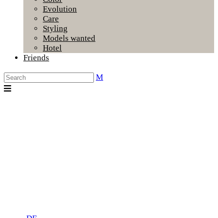
Evolution
Care
Styling
Models wanted
Hotel
Friends