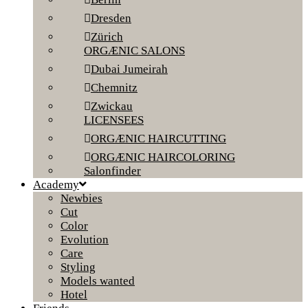
Dresden
Zürich
ORGÆNIC SALONS
Dubai Jumeirah
Chemnitz
Zwickau
LICENSEES
ORGÆNIC HAIRCUTTING
ORGÆNIC HAIRCOLORING
Salonfinder
Academy
Newbies
Cut
Color
Evolution
Care
Styling
Models wanted
Hotel