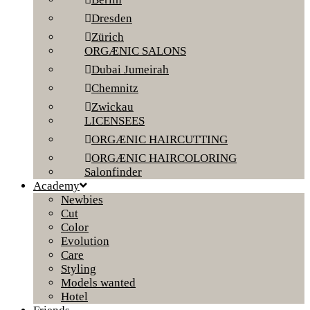
Dresden
Zürich
ORGÆNIC SALONS
Dubai Jumeirah
Chemnitz
Zwickau
LICENSEES
ORGÆNIC HAIRCUTTING
ORGÆNIC HAIRCOLORING
Salonfinder
Academy
Newbies
Cut
Color
Evolution
Care
Styling
Models wanted
Hotel