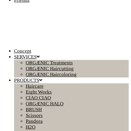
Friends
Concept
SERVICES
ORGÆNIC Treatments
ORGÆNIC Haircutting
ORGÆNIC Haircoloring
PRODUCTS
Haircare
Eight Weeks
CIAO CIAO
ORGÆNIC HALO
BRUSH
Scissors
Pandora
H2O