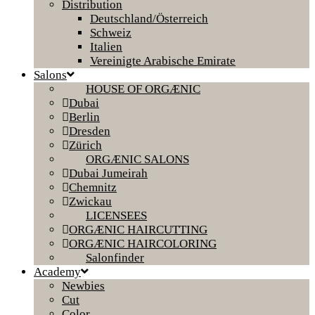
Distribution
Deutschland/Österreich
Schweiz
Italien
Vereinigte Arabische Emirate
Salons
HOUSE OF ORGÆNIC
Dubai
Berlin
Dresden
Zürich
ORGÆNIC SALONS
Dubai Jumeirah
Chemnitz
Zwickau
LICENSEES
ORGÆNIC HAIRCUTTING
ORGÆNIC HAIRCOLORING
Salonfinder
Academy
Newbies
Cut
Color