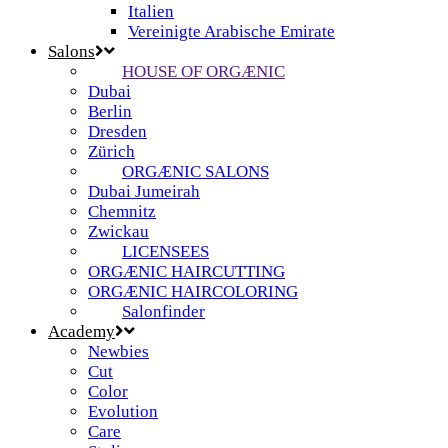
Italien
Vereinigte Arabische Emirate
Salons
HOUSE OF ORGÆNIC
Dubai
Berlin
Dresden
Zürich
ORGÆNIC SALONS
Dubai Jumeirah
Chemnitz
Zwickau
LICENSEES
ORGÆNIC HAIRCUTTING
ORGÆNIC HAIRCOLORING
Salonfinder
Academy
Newbies
Cut
Color
Evolution
Care