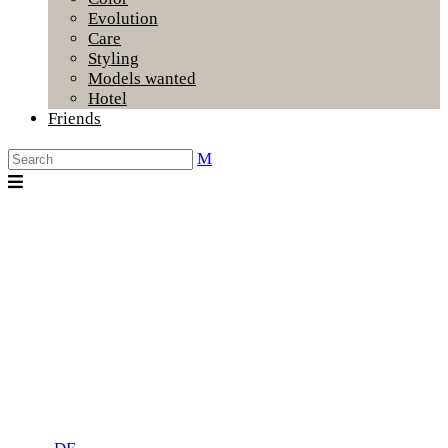
Evolution
Care
Styling
Models wanted
Hotel
Friends