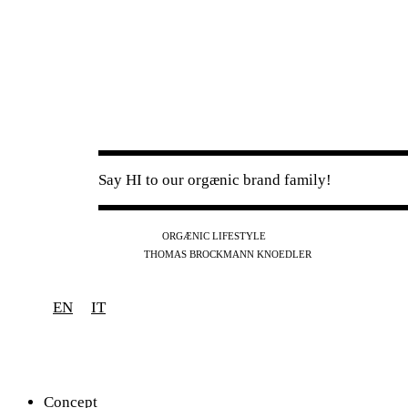
Say HI to our orgænic brand family!
IG
FB
YT
ORGÆNIC LIFESTYLE
IG
FB
THOMAS BROCKMANN KNOEDLER
SPOTIFY
APPLE
THE PODCAST
EN
IT
Concept