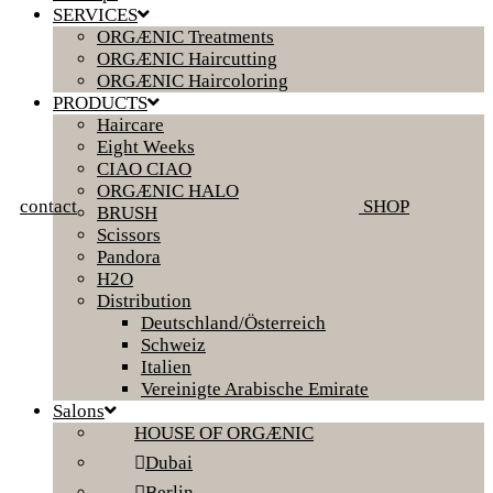
SERVICES
ORGÆNIC Treatments
ORGÆNIC Haircutting
ORGÆNIC Haircoloring
PRODUCTS
Haircare
Eight Weeks
CIAO CIAO
ORGÆNIC HALO
contact
SHOP
BRUSH
Scissors
Pandora
H2O
Distribution
Deutschland/Österreich
Schweiz
Italien
Vereinigte Arabische Emirate
Salons
HOUSE OF ORGÆNIC
Dubai
Berlin