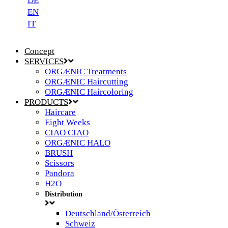
DE
EN
IT
Concept
SERVICES
ORGÆNIC Treatments
ORGÆNIC Haircutting
ORGÆNIC Haircoloring
PRODUCTS
Haircare
Eight Weeks
CIAO CIAO
ORGÆNIC HALO
BRUSH
Scissors
Pandora
H2O
Distribution
Deutschland/Österreich
Schweiz