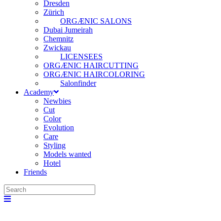
Dresden
Zürich
ORGÆNIC SALONS
Dubai Jumeirah
Chemnitz
Zwickau
LICENSEES
ORGÆNIC HAIRCUTTING
ORGÆNIC HAIRCOLORING
Salonfinder
Academy
Newbies
Cut
Color
Evolution
Care
Styling
Models wanted
Hotel
Friends