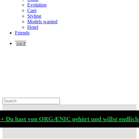
Evolution
Care
Styling
Models wanted
Hotel
Friends
SHOP
 Du hast von ORGÆNIC gehört und willst endlich m