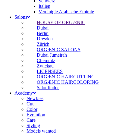
Schweiz
Italien
Vereinigte Arabische Emirate
Salons
HOUSE OF ORGÆNIC
Dubai
Berlin
Dresden
Zürich
ORGÆNIC SALONS
Dubai Jumeirah
Chemnitz
Zwickau
LICENSEES
ORGÆNIC HAIRCUTTING
ORGÆNIC HAIRCOLORING
Salonfinder
Academy
Newbies
Cut
Color
Evolution
Care
Styling
Models wanted