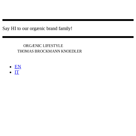
Say HI to our orgænic brand family!
IG
FB
YT
ORGÆNIC LIFESTYLE
IG
FB
THOMAS BROCKMANN KNOEDLER
SPOTIFY
APPLE
THE PODCAST
EN
IT