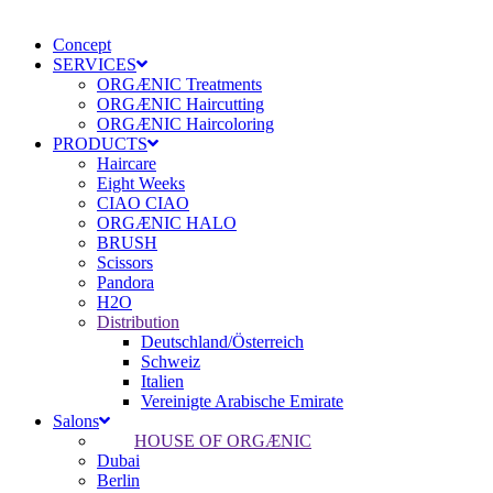
Concept
SERVICES
ORGÆNIC Treatments
ORGÆNIC Haircutting
ORGÆNIC Haircoloring
PRODUCTS
Haircare
Eight Weeks
CIAO CIAO
ORGÆNIC HALO
BRUSH
Scissors
Pandora
H2O
Distribution
Deutschland/Österreich
Schweiz
Italien
Vereinigte Arabische Emirate
Salons
HOUSE OF ORGÆNIC
Dubai
Berlin