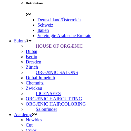
Distribution
Deutschland/Österreich
Schweiz
Italien
Vereinigte Arabische Emirate
Salons
HOUSE OF ORGÆNIC
Dubai
Berlin
Dresden
Zürich
ORGÆNIC SALONS
Dubai Jumeirah
Chemnitz
Zwickau
LICENSEES
ORGÆNIC HAIRCUTTING
ORGÆNIC HAIRCOLORING
Salonfinder
Academy
Newbies
Cut
Color