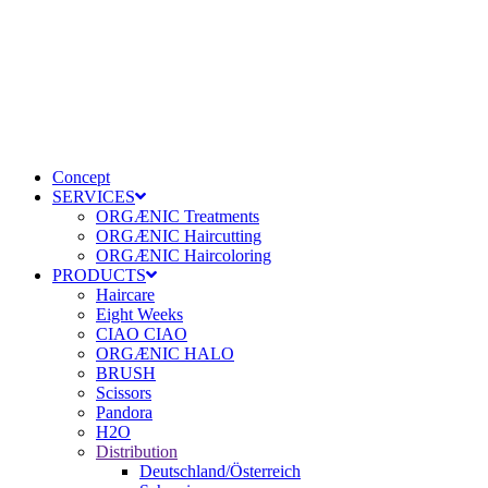
Concept
SERVICES
ORGÆNIC Treatments
ORGÆNIC Haircutting
ORGÆNIC Haircoloring
PRODUCTS
Haircare
Eight Weeks
CIAO CIAO
ORGÆNIC HALO
BRUSH
Scissors
Pandora
H2O
Distribution
Deutschland/Österreich