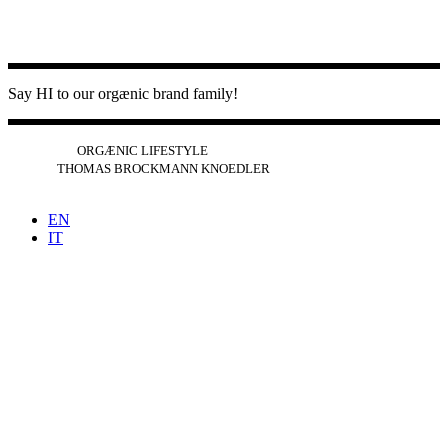
Say HI to our orgænic brand family!
IG
FB
YT
ORGÆNIC LIFESTYLE
IG
FB
THOMAS BROCKMANN KNOEDLER
SPOTIFY
APPLE
THE PODCAST
EN
IT