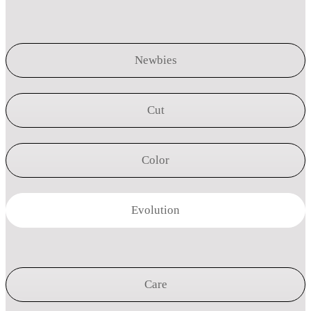
Newbies
Cut
Color
Evolution
Care