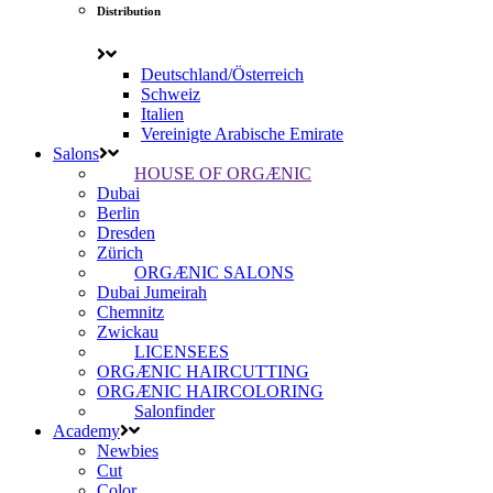
Distribution
Deutschland/Österreich
Schweiz
Italien
Vereinigte Arabische Emirate
Salons
HOUSE OF ORGÆNIC
Dubai
Berlin
Dresden
Zürich
ORGÆNIC SALONS
Dubai Jumeirah
Chemnitz
Zwickau
LICENSEES
ORGÆNIC HAIRCUTTING
ORGÆNIC HAIRCOLORING
Salonfinder
Academy
Newbies
Cut
Color