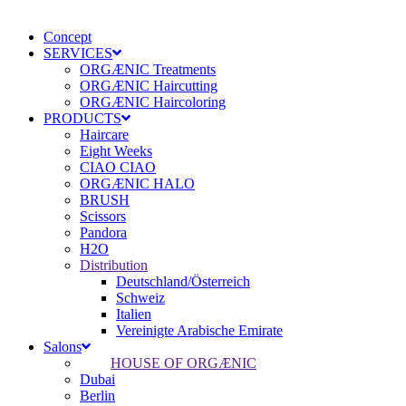
Concept
SERVICES
ORGÆNIC Treatments
ORGÆNIC Haircutting
ORGÆNIC Haircoloring
PRODUCTS
Haircare
Eight Weeks
CIAO CIAO
ORGÆNIC HALO
BRUSH
Scissors
Pandora
H2O
Distribution
Deutschland/Österreich
Schweiz
Italien
Vereinigte Arabische Emirate
Salons
HOUSE OF ORGÆNIC
Dubai
Berlin