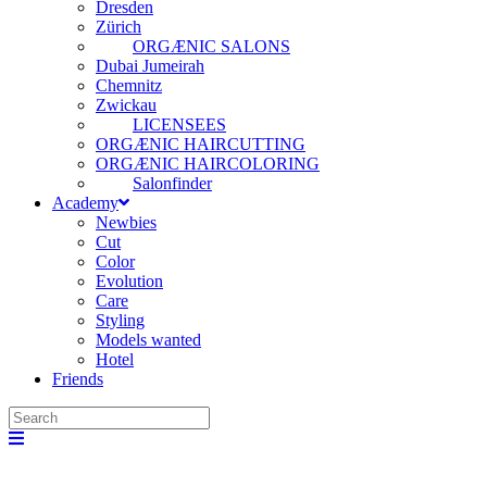
Dresden
Zürich
ORGÆNIC SALONS
Dubai Jumeirah
Chemnitz
Zwickau
LICENSEES
ORGÆNIC HAIRCUTTING
ORGÆNIC HAIRCOLORING
Salonfinder
Academy
Newbies
Cut
Color
Evolution
Care
Styling
Models wanted
Hotel
Friends