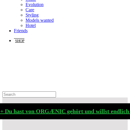
Evolution
Care
Styling
Models wanted
Hotel
Friends
SHOP
 Du hast von ORGÆNIC gehört und willst endlich m