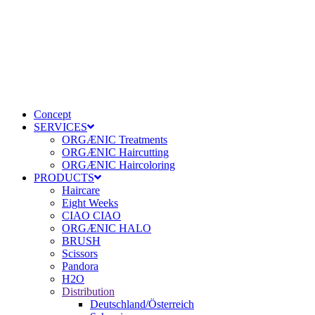
Concept
SERVICES
ORGÆNIC Treatments
ORGÆNIC Haircutting
ORGÆNIC Haircoloring
PRODUCTS
Haircare
Eight Weeks
CIAO CIAO
ORGÆNIC HALO
BRUSH
Scissors
Pandora
H2O
Distribution
Deutschland/Österreich