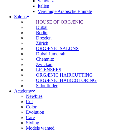
Schweiz
Italien
Vereinigte Arabische Emirate
Salons
HOUSE OF ORGÆNIC
Dubai
Berlin
Dresden
Zürich
ORGÆNIC SALONS
Dubai Jumeirah
Chemnitz
Zwickau
LICENSEES
ORGÆNIC HAIRCUTTING
ORGÆNIC HAIRCOLORING
Salonfinder
Academy
Newbies
Cut
Color
Evolution
Care
Styling
Models wanted