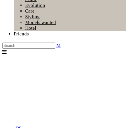
Evolution
Care
Styling
Models wanted
Hotel
Friends