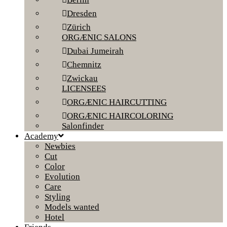
Dresden
Zürich
ORGÆNIC SALONS
Dubai Jumeirah
Chemnitz
Zwickau
LICENSEES
ORGÆNIC HAIRCUTTING
ORGÆNIC HAIRCOLORING
Salonfinder
Academy
Newbies
Cut
Color
Evolution
Care
Styling
Models wanted
Hotel