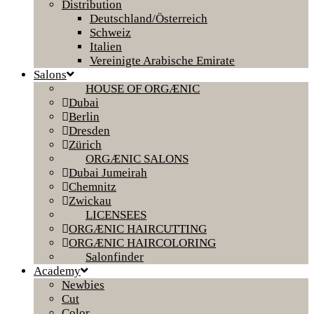
Distribution
Deutschland/Österreich
Schweiz
Italien
Vereinigte Arabische Emirate
Salons
HOUSE OF ORGÆNIC
Dubai
Berlin
Dresden
Zürich
ORGÆNIC SALONS
Dubai Jumeirah
Chemnitz
Zwickau
LICENSEES
ORGÆNIC HAIRCUTTING
ORGÆNIC HAIRCOLORING
Salonfinder
Academy
Newbies
Cut
Color