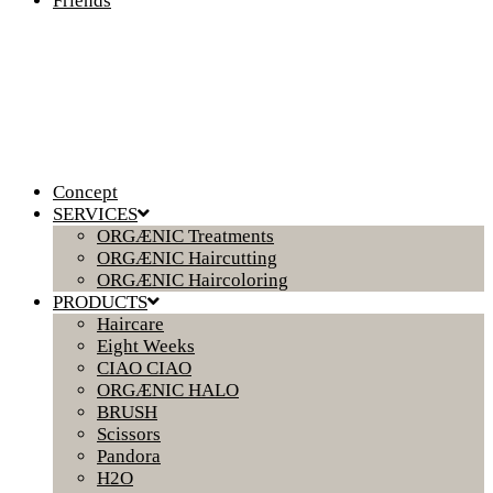
Friends
Concept
SERVICES
ORGÆNIC Treatments
ORGÆNIC Haircutting
ORGÆNIC Haircoloring
PRODUCTS
Haircare
Eight Weeks
CIAO CIAO
ORGÆNIC HALO
BRUSH
Scissors
Pandora
H2O