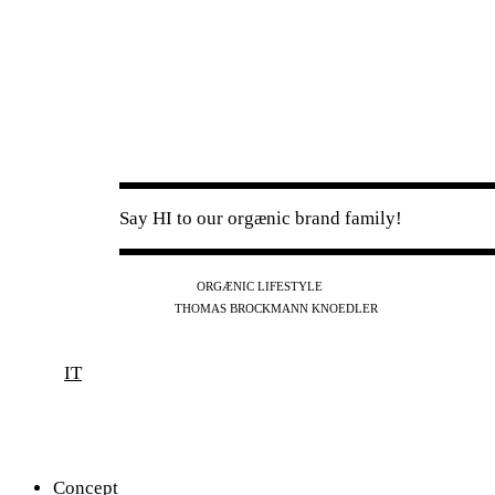
Say HI to our orgænic brand family!
IG
FB
YT
ORGÆNIC LIFESTYLE
IG
FB
THOMAS BROCKMANN KNOEDLER
SPOTIFY
APPLE
THE PODCAST
IT
Concept