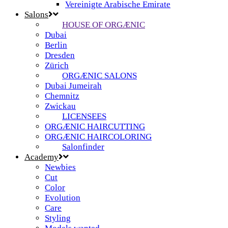
Vereinigte Arabische Emirate
Salons
HOUSE OF ORGÆNIC
Dubai
Berlin
Dresden
Zürich
ORGÆNIC SALONS
Dubai Jumeirah
Chemnitz
Zwickau
LICENSEES
ORGÆNIC HAIRCUTTING
ORGÆNIC HAIRCOLORING
Salonfinder
Academy
Newbies
Cut
Color
Evolution
Care
Styling