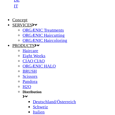
DE
IT
Concept
SERVICES
ORGÆNIC Treatments
ORGÆNIC Haircutting
ORGÆNIC Haircoloring
PRODUCTS
Haircare
Eight Weeks
CIAO CIAO
ORGÆNIC HALO
BRUSH
Scissors
Pandora
H2O
Distribution
Deutschland/Österreich
Schweiz
Italien