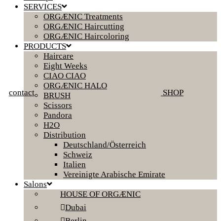
SERVICES
ORGÆNIC Treatments
ORGÆNIC Haircutting
ORGÆNIC Haircoloring
PRODUCTS
Haircare
Eight Weeks
CIAO CIAO
ORGÆNIC HALO
contact
SHOP
BRUSH
Scissors
Pandora
H2O
Distribution
Deutschland/Österreich
Schweiz
Italien
Vereinigte Arabische Emirate
Salons
HOUSE OF ORGÆNIC
Dubai
Berlin