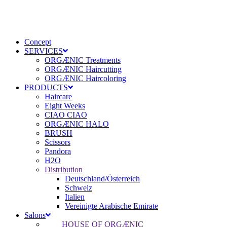
Concept
SERVICES
ORGÆNIC Treatments
ORGÆNIC Haircutting
ORGÆNIC Haircoloring
PRODUCTS
Haircare
Eight Weeks
CIAO CIAO
ORGÆNIC HALO
BRUSH
Scissors
Pandora
H2O
Distribution
Deutschland/Österreich
Schweiz
Italien
Vereinigte Arabische Emirate
Salons
HOUSE OF ORGÆNIC