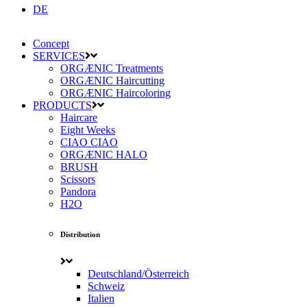
DE
Concept
SERVICES
ORGÆNIC Treatments
ORGÆNIC Haircutting
ORGÆNIC Haircoloring
PRODUCTS
Haircare
Eight Weeks
CIAO CIAO
ORGÆNIC HALO
BRUSH
Scissors
Pandora
H2O
Distribution
Deutschland/Österreich
Schweiz
Italien