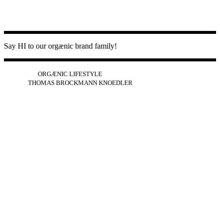
Say HI to our orgænic brand family!
IG
FB
YT
ORGÆNIC LIFESTYLE
IG
FB
THOMAS BROCKMANN KNOEDLER
SPOTIFY
APPLE
THE PODCAST