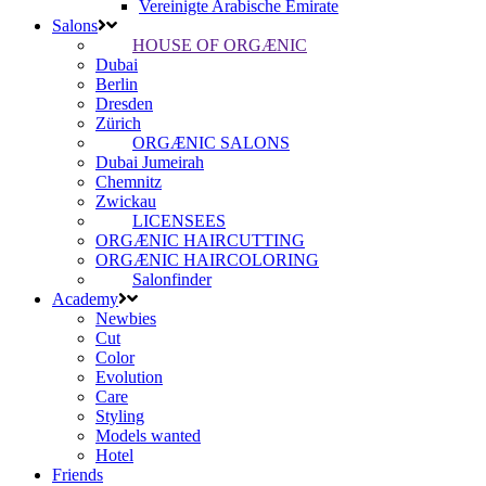
Vereinigte Arabische Emirate
Salons
HOUSE OF ORGÆNIC
Dubai
Berlin
Dresden
Zürich
ORGÆNIC SALONS
Dubai Jumeirah
Chemnitz
Zwickau
LICENSEES
ORGÆNIC HAIRCUTTING
ORGÆNIC HAIRCOLORING
Salonfinder
Academy
Newbies
Cut
Color
Evolution
Care
Styling
Models wanted
Hotel
Friends