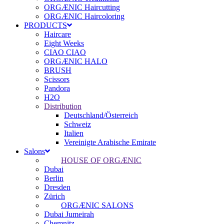
ORGÆNIC Haircutting
ORGÆNIC Haircoloring
PRODUCTS
Haircare
Eight Weeks
CIAO CIAO
ORGÆNIC HALO
BRUSH
Scissors
Pandora
H2O
Distribution
Deutschland/Österreich
Schweiz
Italien
Vereinigte Arabische Emirate
Salons
HOUSE OF ORGÆNIC
Dubai
Berlin
Dresden
Zürich
ORGÆNIC SALONS
Dubai Jumeirah
Chemnitz