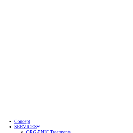
Concept
SERVICES
ORGÆNIC Treatments