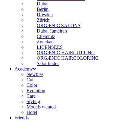
Dubai
Berlin
Dresden
Zürich
ORGÆNIC SALONS
Dubai Jumeirah
Chemnitz
Zwickau
LICENSEES
ORGÆNIC HAIRCUTTING
ORGÆNIC HAIRCOLORING
Salonfinder
Academy
Newbies
Cut
Color
Evolution
Care
Styling
Models wanted
Hotel
Friends