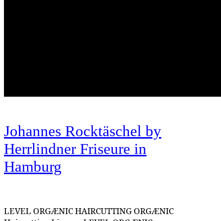
Johannes Rocktäschel by
Herrlindner Friseure
in
Hamburg
LEVEL ORGÆNIC HAIRCUTTING ORGÆNIC