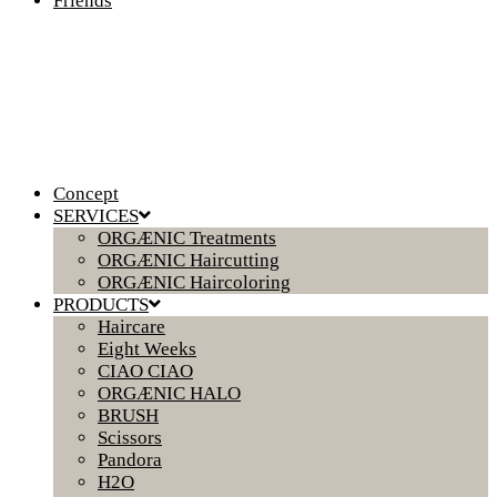
Friends
Concept
SERVICES
ORGÆNIC Treatments
ORGÆNIC Haircutting
ORGÆNIC Haircoloring
PRODUCTS
Haircare
Eight Weeks
CIAO CIAO
ORGÆNIC HALO
BRUSH
Scissors
Pandora
H2O