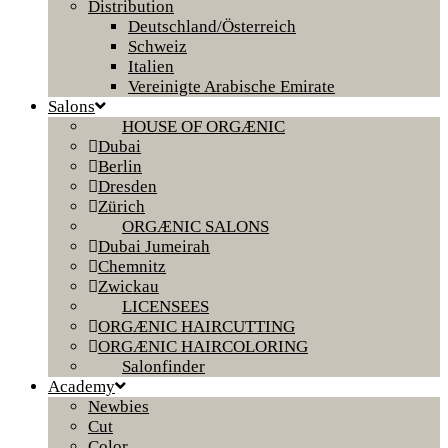
Distribution
Deutschland/Österreich
Schweiz
Italien
Vereinigte Arabische Emirate
Salons
HOUSE OF ORGÆNIC
Dubai
Berlin
Dresden
Zürich
ORGÆNIC SALONS
Dubai Jumeirah
Chemnitz
Zwickau
LICENSEES
ORGÆNIC HAIRCUTTING
ORGÆNIC HAIRCOLORING
Salonfinder
Academy
Newbies
Cut
Color