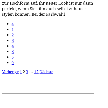
zur Hochform auf. Ihr neuer Look ist nur dann
perfekt, wenn Sie ihn auch selbst zuhause
stylen können. Bei der Farbwahl
1
2
3
4
5
Seitennummerierung
Vorherige
1
2
3
…
17
Nächste
der
Beiträge