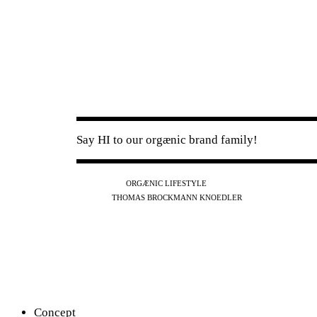
Say HI to our orgænic brand family!
IG
FB
YT
ORGÆNIC LIFESTYLE
IG
FB
THOMAS BROCKMANN KNOEDLER
SPOTIFY
APPLE
THE PODCAST
Concept