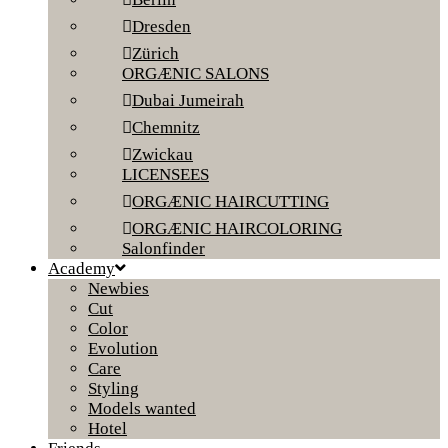
Dresden
Zürich
ORGÆNIC SALONS
Dubai Jumeirah
Chemnitz
Zwickau
LICENSEES
ORGÆNIC HAIRCUTTING
ORGÆNIC HAIRCOLORING
Salonfinder
Academy
Newbies
Cut
Color
Evolution
Care
Styling
Models wanted
Hotel