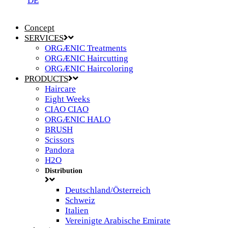
DE
Concept
SERVICES
ORGÆNIC Treatments
ORGÆNIC Haircutting
ORGÆNIC Haircoloring
PRODUCTS
Haircare
Eight Weeks
CIAO CIAO
ORGÆNIC HALO
BRUSH
Scissors
Pandora
H2O
Distribution
Deutschland/Österreich
Schweiz
Italien
Vereinigte Arabische Emirate