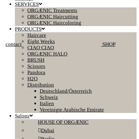
SERVICES
ORGÆNIC Treatments
ORGÆNIC Haircutting
ORGÆNIC Haircoloring
PRODUCTS
Haircare
Eight Weeks
contact
SHOP
CIAO CIAO
ORGÆNIC HALO
BRUSH
Scissors
Pandora
H2O
Distribution
Deutschland/Österreich
Schweiz
Italien
Vereinigte Arabische Emirate
Salons
HOUSE OF ORGÆNIC
Dubai
Berlin