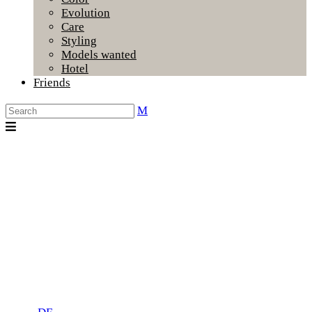
Evolution
Care
Styling
Models wanted
Hotel
Friends