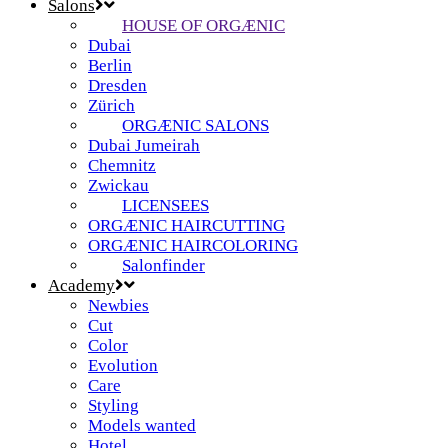
Salons
HOUSE OF ORGÆNIC
Dubai
Berlin
Dresden
Zürich
ORGÆNIC SALONS
Dubai Jumeirah
Chemnitz
Zwickau
LICENSEES
ORGÆNIC HAIRCUTTING
ORGÆNIC HAIRCOLORING
Salonfinder
Academy
Newbies
Cut
Color
Evolution
Care
Styling
Models wanted
Hotel