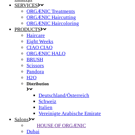
SERVICES
ORGÆNIC Treatments
ORGÆNIC Haircutting
ORGÆNIC Haircoloring
PRODUCTS
Haircare
Eight Weeks
CIAO CIAO
ORGÆNIC HALO
BRUSH
Scissors
Pandora
H2O
Distribution
Deutschland/Österreich
Schweiz
Italien
Vereinigte Arabische Emirate
Salons
HOUSE OF ORGÆNIC
Dubai