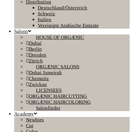
Distribution
Deutschland/Österreich
Schweiz
Italien
Vereinigte Arabische Emirate
Salons
HOUSE OF ORGÆNIC
Dubai
Berlin
Dresden
Zürich
ORGÆNIC SALONS
Dubai Jumeirah
Chemnitz
Zwickau
LICENSEES
ORGÆNIC HAIRCUTTING
ORGÆNIC HAIRCOLORING
Salonfinder
Academy
Newbies
Cut
Color