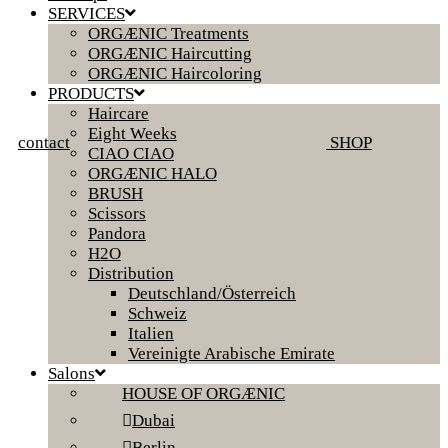
SERVICES
ORGÆNIC Treatments
ORGÆNIC Haircutting
ORGÆNIC Haircoloring
PRODUCTS
Haircare
Eight Weeks
contact
SHOP
CIAO CIAO
ORGÆNIC HALO
BRUSH
Scissors
Pandora
H2O
Distribution
Deutschland/Österreich
Schweiz
Italien
Vereinigte Arabische Emirate
Salons
HOUSE OF ORGÆNIC
Dubai
Berlin