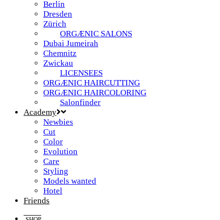
Berlin
Dresden
Zürich
ORGÆNIC SALONS
Dubai Jumeirah
Chemnitz
Zwickau
LICENSEES
ORGÆNIC HAIRCUTTING
ORGÆNIC HAIRCOLORING
Salonfinder
Academy
Newbies
Cut
Color
Evolution
Care
Styling
Models wanted
Hotel
Friends
SHOP