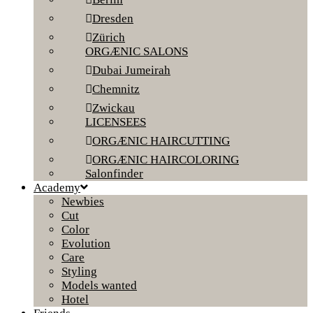
Dresden
Zürich
ORGÆNIC SALONS
Dubai Jumeirah
Chemnitz
Zwickau
LICENSEES
ORGÆNIC HAIRCUTTING
ORGÆNIC HAIRCOLORING
Salonfinder
Academy
Newbies
Cut
Color
Evolution
Care
Styling
Models wanted
Hotel