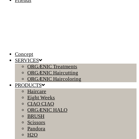
Friends
Concept
SERVICES
ORGÆNIC Treatments
ORGÆNIC Haircutting
ORGÆNIC Haircoloring
PRODUCTS
Haircare
Eight Weeks
CIAO CIAO
ORGÆNIC HALO
BRUSH
Scissors
Pandora
H2O