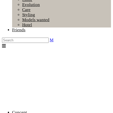
Evolution
Care
Styling
Models wanted
Hotel
Friends
Concept