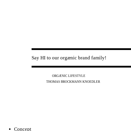
Say HI to our orgænic brand family!
IG
FB
YT
ORGÆNIC LIFESTYLE
IG
FB
THOMAS BROCKMANN KNOEDLER
SPOTIFY
APPLE
THE PODCAST
Concept