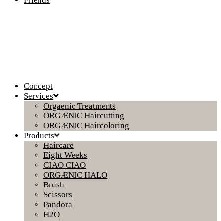
Friends
Concept
Services
Orgaenic Treatments
ORGÆNIC Haircutting
ORGÆNIC Haircoloring
Products
Haircare
Eight Weeks
CIAO CIAO
ORGÆNIC HALO
Brush
Scissors
Pandora
H2O