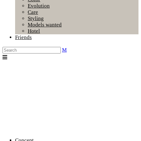
Evolution
Care
Styling
Models wanted
Hotel
Friends
Concept