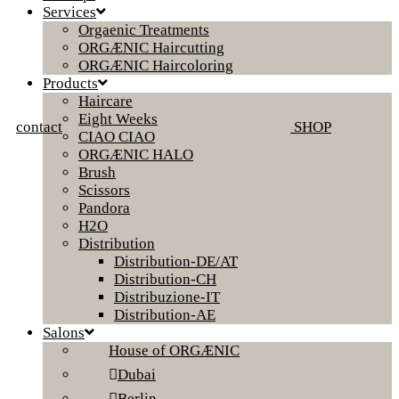
Services
Orgaenic Treatments
ORGÆNIC Haircutting
ORGÆNIC Haircoloring
Products
Haircare
Eight Weeks
contact
SHOP
CIAO CIAO
ORGÆNIC HALO
Brush
Scissors
Pandora
H2O
Distribution
Distribution-DE/AT
Distribution-CH
Distribuzione-IT
Distribution-AE
Salons
House of ORGÆNIC
Dubai
Berlin