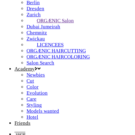
Berlin
Dresden
Zurich
ORGÆNIC Salon
Dubai Jumeirah
Chemnitz
Zwickau
LICENCEES
ORGÆNIC HAIRCUTTING
ORGÆNIC HAIRCOLORING
Salon Search
Academy
Newbies
Cut
Color
Evolution
Care
Styling
Models wanted
Hotel
Friends
SHOP