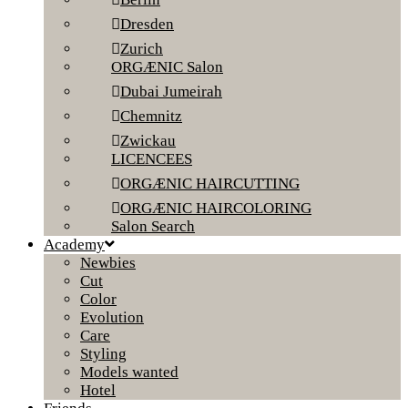
Dresden
Zurich
ORGÆNIC Salon
Dubai Jumeirah
Chemnitz
Zwickau
LICENCEES
ORGÆNIC HAIRCUTTING
ORGÆNIC HAIRCOLORING
Salon Search
Academy
Newbies
Cut
Color
Evolution
Care
Styling
Models wanted
Hotel