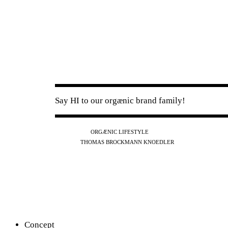
Say HI to our orgænic brand family!
IG
FB
YT
ORGÆNIC LIFESTYLE
IG
FB
THOMAS BROCKMANN KNOEDLER
SPOTIFY
APPLE
THE PODCAST
Concept