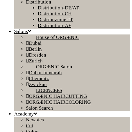
Distribution
Distribution-DE/AT
Distribution-CH
Distribuzione-IT
Distribution-AE
Salons
House of ORGÆNIC
Dubai
Berlin
Dresden
Zurich
ORGÆNIC Salon
Dubai Jumeirah
Chemnitz
Zwickau
LICENCEES
ORGÆNIC HAIRCUTTING
ORGÆNIC HAIRCOLORING
Salon Search
Academy
Newbies
Cut
Color