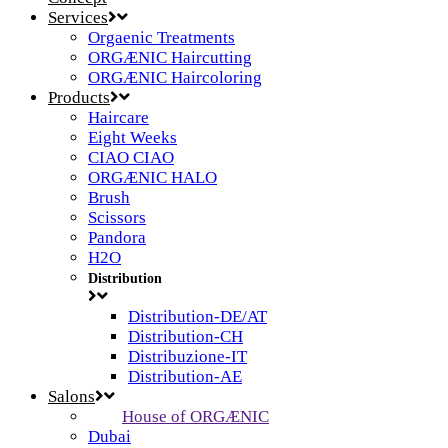
Services
Orgaenic Treatments
ORGÆNIC Haircutting
ORGÆNIC Haircoloring
Products
Haircare
Eight Weeks
CIAO CIAO
ORGÆNIC HALO
Brush
Scissors
Pandora
H2O
Distribution
Distribution-DE/AT
Distribution-CH
Distribuzione-IT
Distribution-AE
Salons
House of ORGÆNIC
Dubai