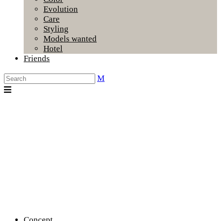
Evolution
Care
Styling
Models wanted
Hotel
Friends
Concept