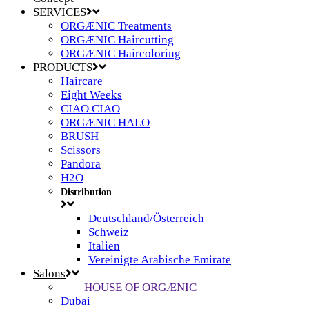
SERVICES
ORGÆNIC Treatments
ORGÆNIC Haircutting
ORGÆNIC Haircoloring
PRODUCTS
Haircare
Eight Weeks
CIAO CIAO
ORGÆNIC HALO
BRUSH
Scissors
Pandora
H2O
Distribution
Deutschland/Österreich
Schweiz
Italien
Vereinigte Arabische Emirate
Salons
HOUSE OF ORGÆNIC
Dubai