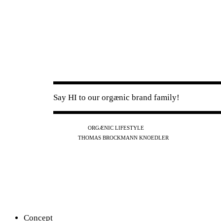
Say HI to our orgænic brand family!
IG
FB
YT
ORGÆNIC LIFESTYLE
IG
FB
THOMAS BROCKMANN KNOEDLER
SPOTIFY
APPLE
THE PODCAST
Concept