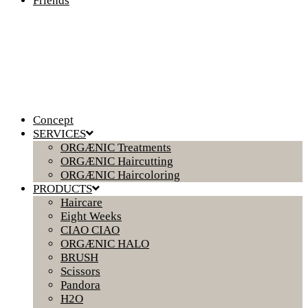
Friends
Concept
SERVICES
ORGÆNIC Treatments
ORGÆNIC Haircutting
ORGÆNIC Haircoloring
PRODUCTS
Haircare
Eight Weeks
CIAO CIAO
ORGÆNIC HALO
BRUSH
Scissors
Pandora
H2O