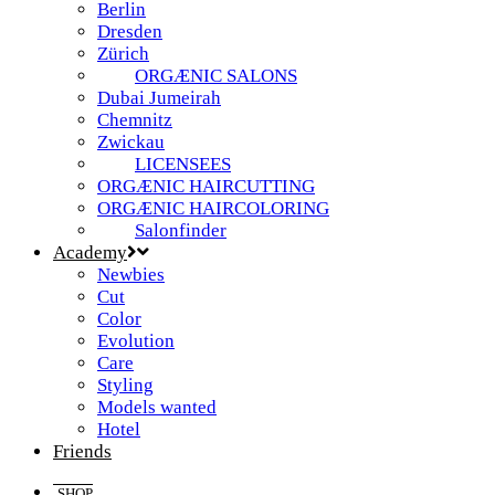
Berlin
Dresden
Zürich
ORGÆNIC SALONS
Dubai Jumeirah
Chemnitz
Zwickau
LICENSEES
ORGÆNIC HAIRCUTTING
ORGÆNIC HAIRCOLORING
Salonfinder
Academy
Newbies
Cut
Color
Evolution
Care
Styling
Models wanted
Hotel
Friends
SHOP