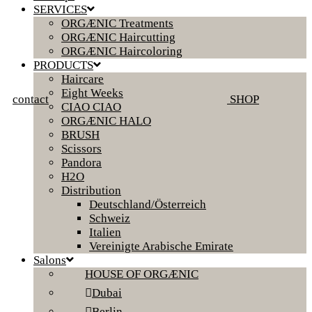
SERVICES
ORGÆNIC Treatments
ORGÆNIC Haircutting
ORGÆNIC Haircoloring
PRODUCTS
Haircare
Eight Weeks
contact
SHOP
CIAO CIAO
ORGÆNIC HALO
BRUSH
Scissors
Pandora
H2O
Distribution
Deutschland/Österreich
Schweiz
Italien
Vereinigte Arabische Emirate
Salons
HOUSE OF ORGÆNIC
Dubai
Berlin