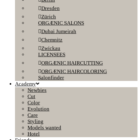
Dresden
Zürich
ORGÆNIC SALONS
Dubai Jumeirah
Chemnitz
Zwickau
LICENSEES
ORGÆNIC HAIRCUTTING
ORGÆNIC HAIRCOLORING
Salonfinder
Academy
Newbies
Cut
Color
Evolution
Care
Styling
Models wanted
Hotel