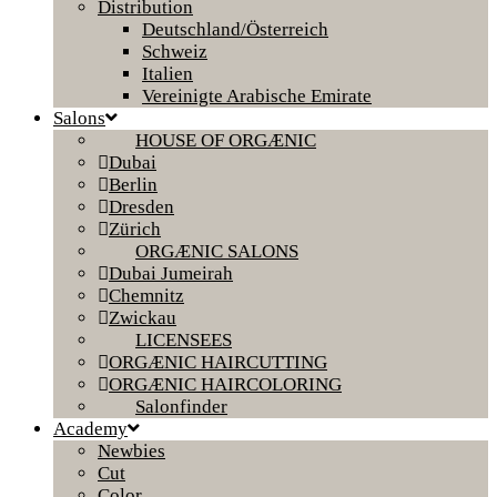
Distribution
Deutschland/Österreich
Schweiz
Italien
Vereinigte Arabische Emirate
Salons
HOUSE OF ORGÆNIC
Dubai
Berlin
Dresden
Zürich
ORGÆNIC SALONS
Dubai Jumeirah
Chemnitz
Zwickau
LICENSEES
ORGÆNIC HAIRCUTTING
ORGÆNIC HAIRCOLORING
Salonfinder
Academy
Newbies
Cut
Color