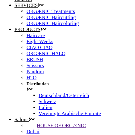
SERVICES
ORGÆNIC Treatments
ORGÆNIC Haircutting
ORGÆNIC Haircoloring
PRODUCTS
Haircare
Eight Weeks
CIAO CIAO
ORGÆNIC HALO
BRUSH
Scissors
Pandora
H2O
Distribution
Deutschland/Österreich
Schweiz
Italien
Vereinigte Arabische Emirate
Salons
HOUSE OF ORGÆNIC
Dubai