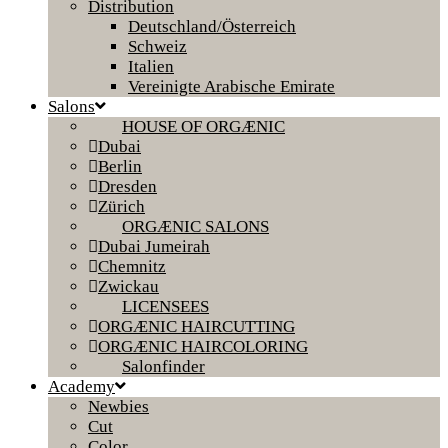
Distribution
Deutschland/Österreich
Schweiz
Italien
Vereinigte Arabische Emirate
Salons
HOUSE OF ORGÆNIC
Dubai
Berlin
Dresden
Zürich
ORGÆNIC SALONS
Dubai Jumeirah
Chemnitz
Zwickau
LICENSEES
ORGÆNIC HAIRCUTTING
ORGÆNIC HAIRCOLORING
Salonfinder
Academy
Newbies
Cut
Color