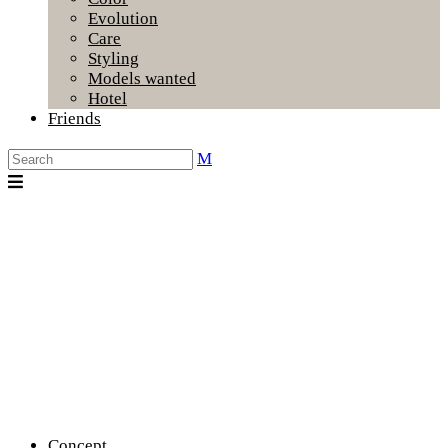
Evolution
Care
Styling
Models wanted
Hotel
Friends
Concept