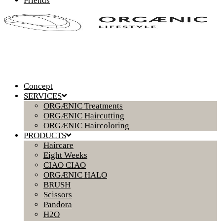
Friends
Concept
SERVICES
ORGÆNIC Treatments
ORGÆNIC Haircutting
ORGÆNIC Haircoloring
PRODUCTS
Haircare
Eight Weeks
CIAO CIAO
ORGÆNIC HALO
BRUSH
Scissors
Pandora
H2O