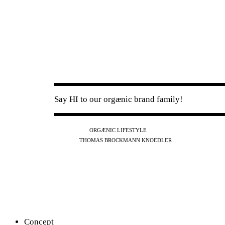
Say HI to our orgænic brand family!
IG
FB
YT
ORGÆNIC LIFESTYLE
IG
FB
THOMAS BROCKMANN KNOEDLER
SPOTIFY
APPLE
THE PODCAST
Concept