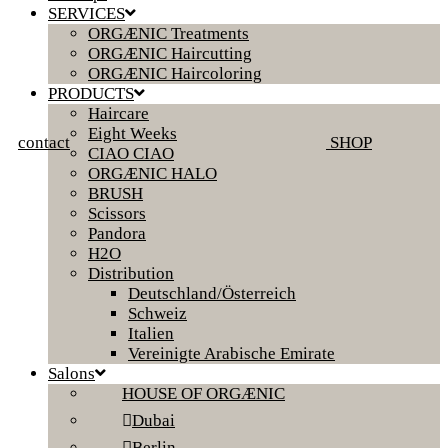
SERVICES
ORGÆNIC Treatments
ORGÆNIC Haircutting
ORGÆNIC Haircoloring
PRODUCTS
Haircare
Eight Weeks
contact
SHOP
CIAO CIAO
ORGÆNIC HALO
BRUSH
Scissors
Pandora
H2O
Distribution
Deutschland/Österreich
Schweiz
Italien
Vereinigte Arabische Emirate
Salons
HOUSE OF ORGÆNIC
Dubai
Berlin