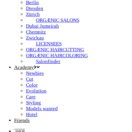
Berlin
Dresden
Zürich
ORGÆNIC SALONS
Dubai Jumeirah
Chemnitz
Zwickau
LICENSEES
ORGÆNIC HAIRCUTTING
ORGÆNIC HAIRCOLORING
Salonfinder
Academy
Newbies
Cut
Color
Evolution
Care
Styling
Models wanted
Hotel
Friends
SHOP