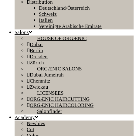
Distribution
Deutschland/Österreich
Schweiz
Italien
Vereinigte Arabische Emirate
Salons
HOUSE OF ORGÆNIC
Dubai
Berlin
Dresden
Zürich
ORGÆNIC SALONS
Dubai Jumeirah
Chemnitz
Zwickau
LICENSEES
ORGÆNIC HAIRCUTTING
ORGÆNIC HAIRCOLORING
Salonfinder
Academy
Newbies
Cut
Color