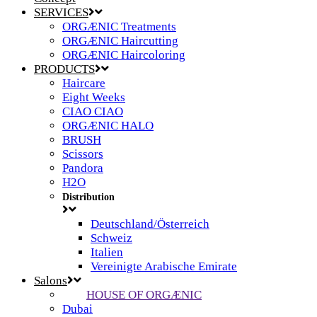
SERVICES
ORGÆNIC Treatments
ORGÆNIC Haircutting
ORGÆNIC Haircoloring
PRODUCTS
Haircare
Eight Weeks
CIAO CIAO
ORGÆNIC HALO
BRUSH
Scissors
Pandora
H2O
Distribution
Deutschland/Österreich
Schweiz
Italien
Vereinigte Arabische Emirate
Salons
HOUSE OF ORGÆNIC
Dubai