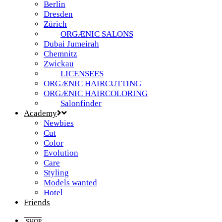
Berlin
Dresden
Zürich
ORGÆNIC SALONS
Dubai Jumeirah
Chemnitz
Zwickau
LICENSEES
ORGÆNIC HAIRCUTTING
ORGÆNIC HAIRCOLORING
Salonfinder
Academy
Newbies
Cut
Color
Evolution
Care
Styling
Models wanted
Hotel
Friends
SHOP