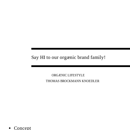
Say HI to our orgænic brand family!
IG
FB
YT
ORGÆNIC LIFESTYLE
IG
FB
THOMAS BROCKMANN KNOEDLER
SPOTIFY
APPLE
THE PODCAST
Concept