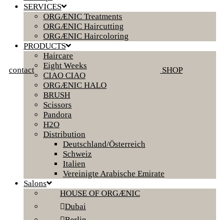
SERVICES
ORGÆNIC Treatments
ORGÆNIC Haircutting
ORGÆNIC Haircoloring
PRODUCTS
Haircare
Eight Weeks
contact
SHOP
CIAO CIAO
ORGÆNIC HALO
BRUSH
Scissors
Pandora
H2O
Distribution
Deutschland/Österreich
Schweiz
Italien
Vereinigte Arabische Emirate
Salons
HOUSE OF ORGÆNIC
Dubai
Berlin