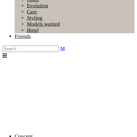
Evolution
Care
Styling
Models wanted
Hotel
Friends
Concept