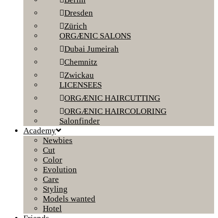
Dresden
Zürich
ORGÆNIC SALONS
Dubai Jumeirah
Chemnitz
Zwickau
LICENSEES
ORGÆNIC HAIRCUTTING
ORGÆNIC HAIRCOLORING
Salonfinder
Academy
Newbies
Cut
Color
Evolution
Care
Styling
Models wanted
Hotel