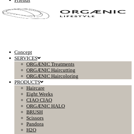
Friends
Concept
SERVICES
ORGÆNIC Treatments
ORGÆNIC Haircutting
ORGÆNIC Haircoloring
PRODUCTS
Haircare
Eight Weeks
CIAO CIAO
ORGÆNIC HALO
BRUSH
Scissors
Pandora
H2O