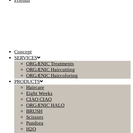
Friends
Concept
SERVICES
ORGÆNIC Treatments
ORGÆNIC Haircutting
ORGÆNIC Haircoloring
PRODUCTS
Haircare
Eight Weeks
CIAO CIAO
ORGÆNIC HALO
BRUSH
Scissors
Pandora
H2O