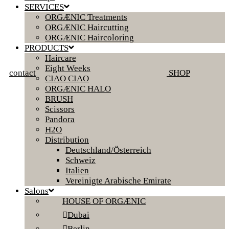
SERVICES
ORGÆNIC Treatments
ORGÆNIC Haircutting
ORGÆNIC Haircoloring
PRODUCTS
Haircare
Eight Weeks
contact
SHOP
CIAO CIAO
ORGÆNIC HALO
BRUSH
Scissors
Pandora
H2O
Distribution
Deutschland/Österreich
Schweiz
Italien
Vereinigte Arabische Emirate
Salons
HOUSE OF ORGÆNIC
Dubai
Berlin