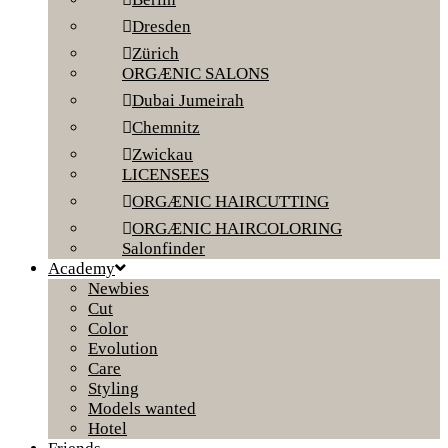
Dresden
Zürich
ORGÆNIC SALONS
Dubai Jumeirah
Chemnitz
Zwickau
LICENSEES
ORGÆNIC HAIRCUTTING
ORGÆNIC HAIRCOLORING
Salonfinder
Academy
Newbies
Cut
Color
Evolution
Care
Styling
Models wanted
Hotel