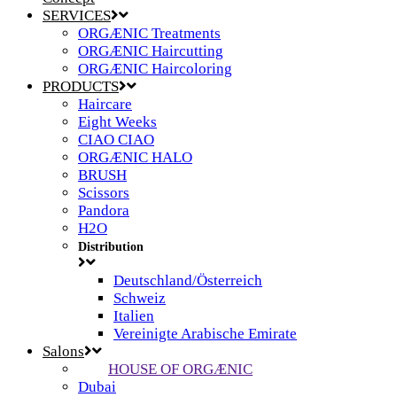
SERVICES
ORGÆNIC Treatments
ORGÆNIC Haircutting
ORGÆNIC Haircoloring
PRODUCTS
Haircare
Eight Weeks
CIAO CIAO
ORGÆNIC HALO
BRUSH
Scissors
Pandora
H2O
Distribution
Deutschland/Österreich
Schweiz
Italien
Vereinigte Arabische Emirate
Salons
HOUSE OF ORGÆNIC
Dubai