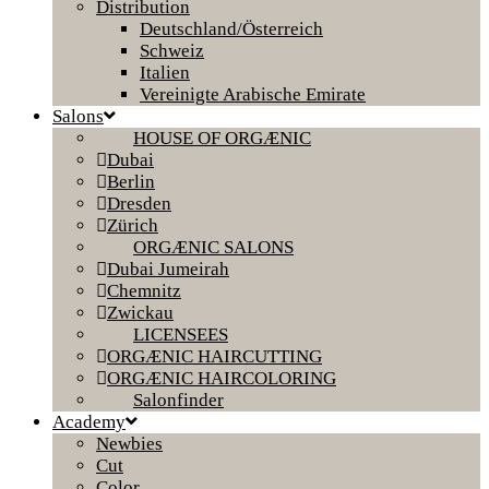
Distribution
Deutschland/Österreich
Schweiz
Italien
Vereinigte Arabische Emirate
Salons
HOUSE OF ORGÆNIC
Dubai
Berlin
Dresden
Zürich
ORGÆNIC SALONS
Dubai Jumeirah
Chemnitz
Zwickau
LICENSEES
ORGÆNIC HAIRCUTTING
ORGÆNIC HAIRCOLORING
Salonfinder
Academy
Newbies
Cut
Color