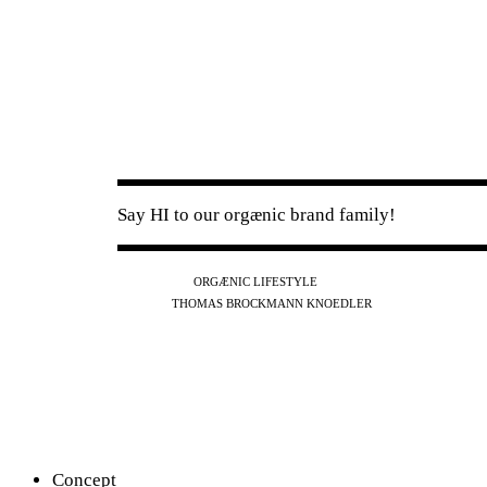
Say HI to our orgænic brand family!
IG
FB
YT
ORGÆNIC LIFESTYLE
IG
FB
THOMAS BROCKMANN KNOEDLER
SPOTIFY
APPLE
THE PODCAST
Concept