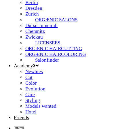
Berlin
Dresden
Zürich
ORGÆNIC SALONS
Dubai Jumeirah
Chemnitz
Zwickau
LICENSEES
ORGÆNIC HAIRCUTTING
ORGÆNIC HAIRCOLORING
Salonfinder
Academy
Newbies
Cut
Color
Evolution
Care
Styling
Models wanted
Hotel
Friends
SHOP