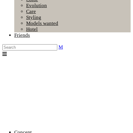
Evolution
Care
Styling
Models wanted
Hotel
Friends
Concept