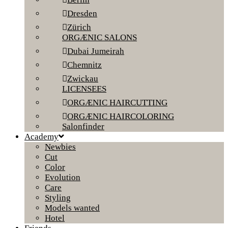
Dresden
Zürich
ORGÆNIC SALONS
Dubai Jumeirah
Chemnitz
Zwickau
LICENSEES
ORGÆNIC HAIRCUTTING
ORGÆNIC HAIRCOLORING
Salonfinder
Academy
Newbies
Cut
Color
Evolution
Care
Styling
Models wanted
Hotel