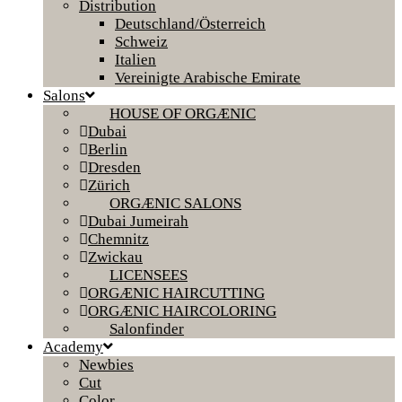
Distribution
Deutschland/Österreich
Schweiz
Italien
Vereinigte Arabische Emirate
Salons
HOUSE OF ORGÆNIC
Dubai
Berlin
Dresden
Zürich
ORGÆNIC SALONS
Dubai Jumeirah
Chemnitz
Zwickau
LICENSEES
ORGÆNIC HAIRCUTTING
ORGÆNIC HAIRCOLORING
Salonfinder
Academy
Newbies
Cut
Color