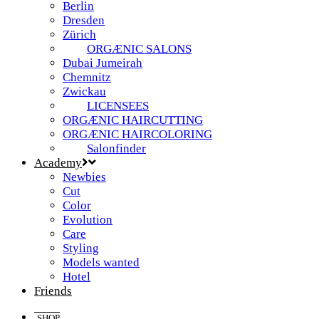
Berlin
Dresden
Zürich
ORGÆNIC SALONS
Dubai Jumeirah
Chemnitz
Zwickau
LICENSEES
ORGÆNIC HAIRCUTTING
ORGÆNIC HAIRCOLORING
Salonfinder
Academy
Newbies
Cut
Color
Evolution
Care
Styling
Models wanted
Hotel
Friends
SHOP