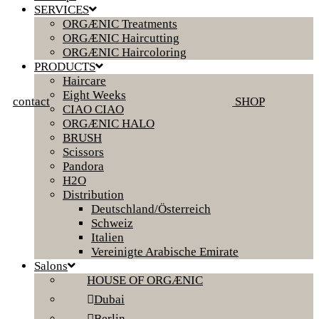
SERVICES
ORGÆNIC Treatments
ORGÆNIC Haircutting
ORGÆNIC Haircoloring
PRODUCTS
Haircare
Eight Weeks
contact
SHOP
CIAO CIAO
ORGÆNIC HALO
BRUSH
Scissors
Pandora
H2O
Distribution
Deutschland/Österreich
Schweiz
Italien
Vereinigte Arabische Emirate
Salons
HOUSE OF ORGÆNIC
Dubai
Berlin