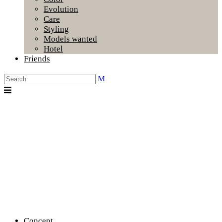
Evolution
Care
Styling
Models wanted
Hotel
Friends
Concept