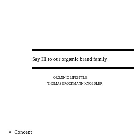
Say HI to our orgænic brand family!
IG
FB
YT
ORGÆNIC LIFESTYLE
IG
FB
THOMAS BROCKMANN KNOEDLER
SPOTIFY
APPLE
THE PODCAST
Concept