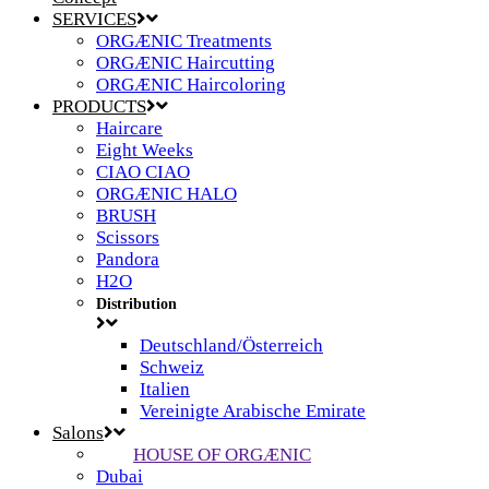
SERVICES
ORGÆNIC Treatments
ORGÆNIC Haircutting
ORGÆNIC Haircoloring
PRODUCTS
Haircare
Eight Weeks
CIAO CIAO
ORGÆNIC HALO
BRUSH
Scissors
Pandora
H2O
Distribution
Deutschland/Österreich
Schweiz
Italien
Vereinigte Arabische Emirate
Salons
HOUSE OF ORGÆNIC
Dubai