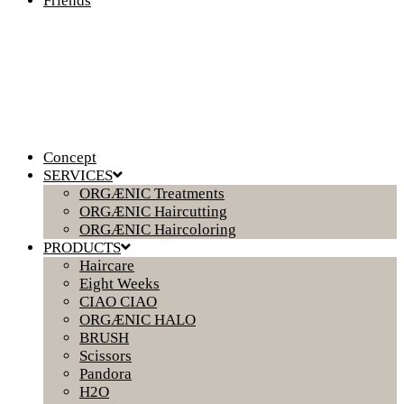
Friends
Concept
SERVICES
ORGÆNIC Treatments
ORGÆNIC Haircutting
ORGÆNIC Haircoloring
PRODUCTS
Haircare
Eight Weeks
CIAO CIAO
ORGÆNIC HALO
BRUSH
Scissors
Pandora
H2O