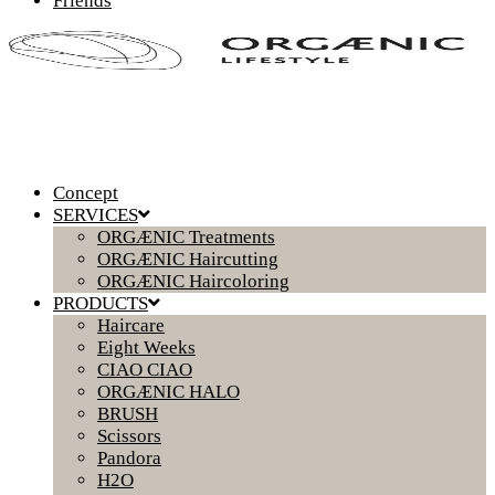
Friends
Concept
SERVICES
ORGÆNIC Treatments
ORGÆNIC Haircutting
ORGÆNIC Haircoloring
PRODUCTS
Haircare
Eight Weeks
CIAO CIAO
ORGÆNIC HALO
BRUSH
Scissors
Pandora
H2O