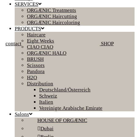
SERVICES
ORGÆNIC Treatments
ORGÆNIC Haircutting
ORGÆNIC Haircoloring
PRODUCTS
Haircare
Eight Weeks
contact
SHOP
CIAO CIAO
ORGÆNIC HALO
BRUSH
Scissors
Pandora
H2O
Distribution
Deutschland/Österreich
Schweiz
Italien
Vereinigte Arabische Emirate
Salons
HOUSE OF ORGÆNIC
Dubai
Berlin