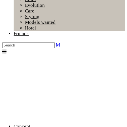
Evolution
Care
Styling
Models wanted
Hotel
Friends
Concept