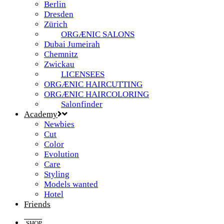
Berlin
Dresden
Zürich
ORGÆNIC SALONS
Dubai Jumeirah
Chemnitz
Zwickau
LICENSEES
ORGÆNIC HAIRCUTTING
ORGÆNIC HAIRCOLORING
Salonfinder
Academy
Newbies
Cut
Color
Evolution
Care
Styling
Models wanted
Hotel
Friends
SHOP