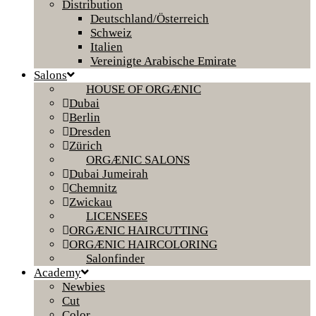
Distribution
Deutschland/Österreich
Schweiz
Italien
Vereinigte Arabische Emirate
Salons
HOUSE OF ORGÆNIC
Dubai
Berlin
Dresden
Zürich
ORGÆNIC SALONS
Dubai Jumeirah
Chemnitz
Zwickau
LICENSEES
ORGÆNIC HAIRCUTTING
ORGÆNIC HAIRCOLORING
Salonfinder
Academy
Newbies
Cut
Color