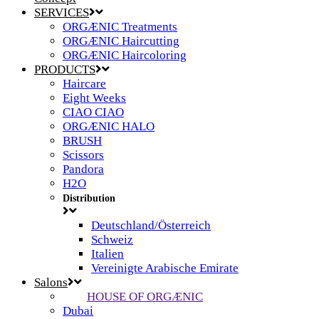
SERVICES
ORGÆNIC Treatments
ORGÆNIC Haircutting
ORGÆNIC Haircoloring
PRODUCTS
Haircare
Eight Weeks
CIAO CIAO
ORGÆNIC HALO
BRUSH
Scissors
Pandora
H2O
Distribution
Deutschland/Österreich
Schweiz
Italien
Vereinigte Arabische Emirate
Salons
HOUSE OF ORGÆNIC
Dubai