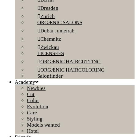
Dresden
Zürich
ORGÆNIC SALONS
Dubai Jumeirah
Chemnitz
Zwickau
LICENSEES
ORGÆNIC HAIRCUTTING
ORGÆNIC HAIRCOLORING
Salonfinder
Academy
Newbies
Cut
Color
Evolution
Care
Styling
Models wanted
Hotel