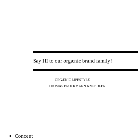
Say HI to our orgænic brand family!
IG
FB
YT
ORGÆNIC LIFESTYLE
IG
FB
THOMAS BROCKMANN KNOEDLER
SPOTIFY
APPLE
THE PODCAST
Concept