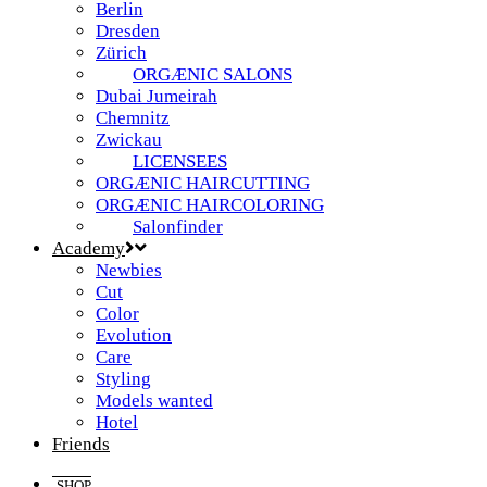
Berlin
Dresden
Zürich
ORGÆNIC SALONS
Dubai Jumeirah
Chemnitz
Zwickau
LICENSEES
ORGÆNIC HAIRCUTTING
ORGÆNIC HAIRCOLORING
Salonfinder
Academy
Newbies
Cut
Color
Evolution
Care
Styling
Models wanted
Hotel
Friends
SHOP