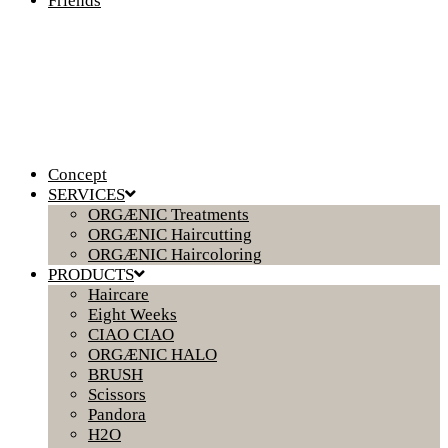
Friends
Concept
SERVICES
ORGÆNIC Treatments
ORGÆNIC Haircutting
ORGÆNIC Haircoloring
PRODUCTS
Haircare
Eight Weeks
CIAO CIAO
ORGÆNIC HALO
BRUSH
Scissors
Pandora
H2O