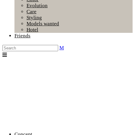
Evolution
Care
Styling
Models wanted
Hotel
Friends
Concept