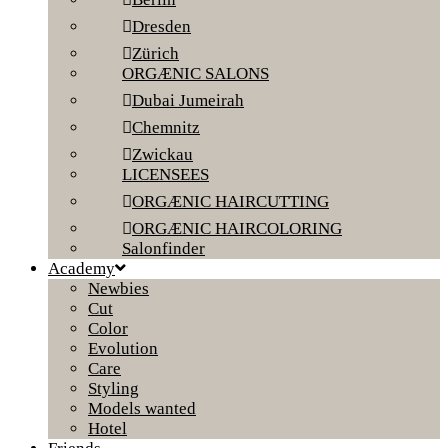
Dresden
Zürich
ORGÆNIC SALONS
Dubai Jumeirah
Chemnitz
Zwickau
LICENSEES
ORGÆNIC HAIRCUTTING
ORGÆNIC HAIRCOLORING
Salonfinder
Academy
Newbies
Cut
Color
Evolution
Care
Styling
Models wanted
Hotel