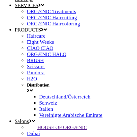
SERVICES
ORGÆNIC Treatments
ORGÆNIC Haircutting
ORGÆNIC Haircoloring
PRODUCTS
Haircare
Eight Weeks
CIAO CIAO
ORGÆNIC HALO
BRUSH
Scissors
Pandora
H2O
Distribution
Deutschland/Österreich
Schweiz
Italien
Vereinigte Arabische Emirate
Salons
HOUSE OF ORGÆNIC
Dubai