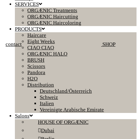
SERVICES
ORGÆNIC Treatments
ORGÆNIC Haircutting
ORGÆNIC Haircoloring
PRODUCTS
Haircare
Eight Weeks
contact
SHOP
CIAO CIAO
ORGÆNIC HALO
BRUSH
Scissors
Pandora
H2O
Distribution
Deutschland/Österreich
Schweiz
Italien
Vereinigte Arabische Emirate
Salons
HOUSE OF ORGÆNIC
Dubai
Berlin