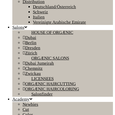
Distribution
Deutschland/Österreich
Schweiz
Italien
Vereinigte Arabische Emirate
Salons
HOUSE OF ORGÆNIC
Dubai
Berlin
Dresden
Zürich
ORGÆNIC SALONS
Dubai Jumeirah
Chemnitz
Zwickau
LICENSEES
ORGÆNIC HAIRCUTTING
ORGÆNIC HAIRCOLORING
Salonfinder
Academy
Newbies
Cut
Color