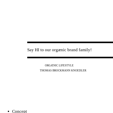
Say HI to our orgænic brand family!
IG
FB
YT
ORGÆNIC LIFESTYLE
IG
FB
THOMAS BROCKMANN KNOEDLER
SPOTIFY
APPLE
THE PODCAST
Concept