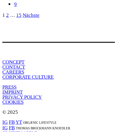
Seitennummerierung
1
2
…
15
Nächste
der
Beiträge
CONCEPT
CONTACT
CAREERS
CORPORATE CULTURE
PRESS
IMPRINT
PRIVACY POLICY
COOKIES
© 2025
IG
FB
YT
ORGÆNIC LIFESTYLE
IG
FB
THOMAS BROCKMANN KNOEDLER