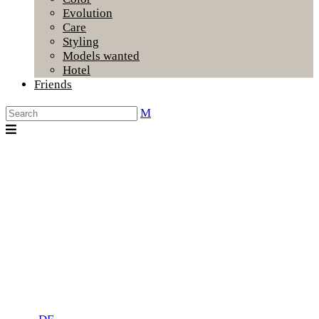
Evolution
Care
Styling
Models wanted
Hotel
Friends