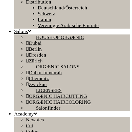
Distribution
Deutschland/Österreich
Schweiz
Italien
Vereinigte Arabische Emirate
Salons
HOUSE OF ORGÆNIC
Dubai
Berlin
Dresden
Zürich
ORGÆNIC SALONS
Dubai Jumeirah
Chemnitz
Zwickau
LICENSEES
ORGÆNIC HAIRCUTTING
ORGÆNIC HAIRCOLORING
Salonfinder
Academy
Newbies
Cut
Color