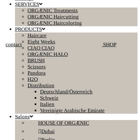
SERVICES
ORGÆNIC Treatments
ORGÆNIC Haircutting
ORGÆNIC Haircoloring
PRODUCTS
Haircare
Eight Weeks
contact
SHOP
CIAO CIAO
ORGÆNIC HALO
BRUSH
Scissors
Pandora
H2O
Distribution
Deutschland/Österreich
Schweiz
Italien
Vereinigte Arabische Emirate
Salons
HOUSE OF ORGÆNIC
Dubai
Berlin