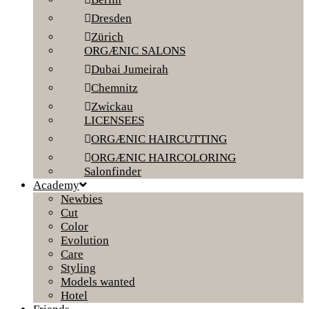
Dresden
Zürich
ORGÆNIC SALONS
Dubai Jumeirah
Chemnitz
Zwickau
LICENSEES
ORGÆNIC HAIRCUTTING
ORGÆNIC HAIRCOLORING
Salonfinder
Academy
Newbies
Cut
Color
Evolution
Care
Styling
Models wanted
Hotel