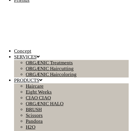
Friends
Concept
SERVICES
ORGÆNIC Treatments
ORGÆNIC Haircutting
ORGÆNIC Haircoloring
PRODUCTS
Haircare
Eight Weeks
CIAO CIAO
ORGÆNIC HALO
BRUSH
Scissors
Pandora
H2O