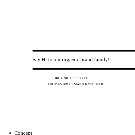
Say HI to our orgænic brand family!
IG
FB
YT
ORGÆNIC LIFESTYLE
IG
FB
THOMAS BROCKMANN KNOEDLER
SPOTIFY
APPLE
THE PODCAST
Concept