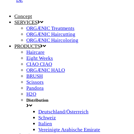
DE
Concept
SERVICES
ORGÆNIC Treatments
ORGÆNIC Haircutting
ORGÆNIC Haircoloring
PRODUCTS
Haircare
Eight Weeks
CIAO CIAO
ORGÆNIC HALO
BRUSH
Scissors
Pandora
H2O
Distribution
Deutschland/Österreich
Schweiz
Italien
Vereinigte Arabische Emirate