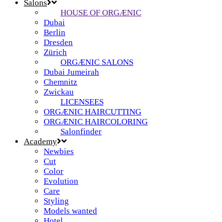
Salons
HOUSE OF ORGÆNIC
Dubai
Berlin
Dresden
Zürich
ORGÆNIC SALONS
Dubai Jumeirah
Chemnitz
Zwickau
LICENSEES
ORGÆNIC HAIRCUTTING
ORGÆNIC HAIRCOLORING
Salonfinder
Academy
Newbies
Cut
Color
Evolution
Care
Styling
Models wanted
Hotel