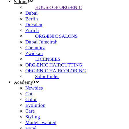
Salons
HOUSE OF ORGÆNIC
Dubai
Berlin
Dresden
Zürich
ORGÆNIC SALONS
Dubai Jumeirah
Chemnitz
Zwickau
LICENSEES
ORGÆNIC HAIRCUTTING
ORGÆNIC HAIRCOLORING
Salonfinder
Academy
Newbies
Cut
Color
Evolution
Care
Styling
Models wanted
Hotel