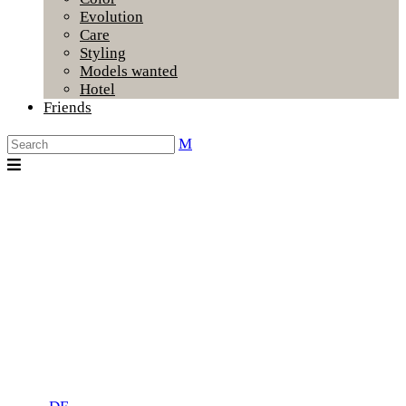
Evolution
Care
Styling
Models wanted
Hotel
Friends