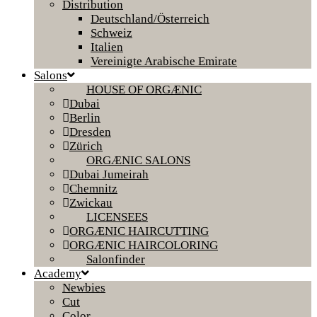
Distribution
Deutschland/Österreich
Schweiz
Italien
Vereinigte Arabische Emirate
Salons
HOUSE OF ORGÆNIC
Dubai
Berlin
Dresden
Zürich
ORGÆNIC SALONS
Dubai Jumeirah
Chemnitz
Zwickau
LICENSEES
ORGÆNIC HAIRCUTTING
ORGÆNIC HAIRCOLORING
Salonfinder
Academy
Newbies
Cut
Color