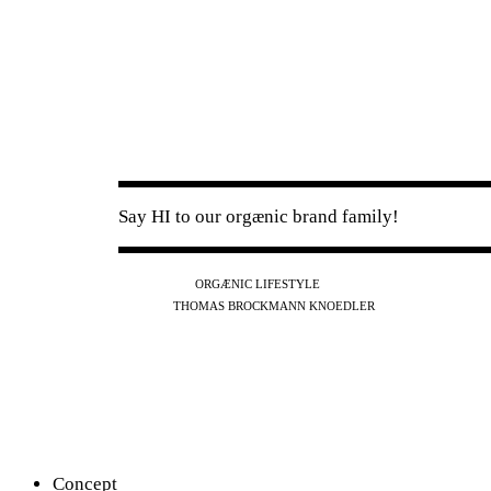
Say HI to our orgænic brand family!
IG
FB
YT
ORGÆNIC LIFESTYLE
IG
FB
THOMAS BROCKMANN KNOEDLER
SPOTIFY
APPLE
THE PODCAST
Concept