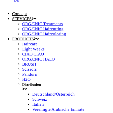
DE
Concept
SERVICES
ORGÆNIC Treatments
ORGÆNIC Haircutting
ORGÆNIC Haircoloring
PRODUCTS
Haircare
Eight Weeks
CIAO CIAO
ORGÆNIC HALO
BRUSH
Scissors
Pandora
H2O
Distribution
Deutschland/Österreich
Schweiz
Italien
Vereinigte Arabische Emirate