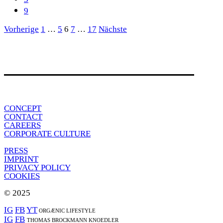
Seitennummerierung
Vorherige
1
…
5
6
7
…
17
Nächste
der
Beiträge
CONCEPT
CONTACT
CAREERS
CORPORATE CULTURE
PRESS
IMPRINT
PRIVACY POLICY
COOKIES
© 2025
IG
FB
YT
ORGÆNIC LIFESTYLE
IG
FB
THOMAS BROCKMANN KNOEDLER