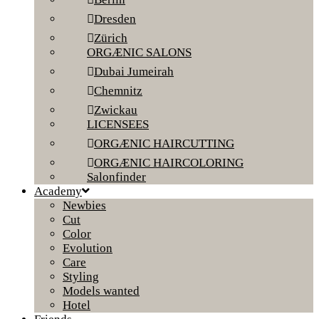
Dresden
Zürich
ORGÆNIC SALONS
Dubai Jumeirah
Chemnitz
Zwickau
LICENSEES
ORGÆNIC HAIRCUTTING
ORGÆNIC HAIRCOLORING
Salonfinder
Academy
Newbies
Cut
Color
Evolution
Care
Styling
Models wanted
Hotel