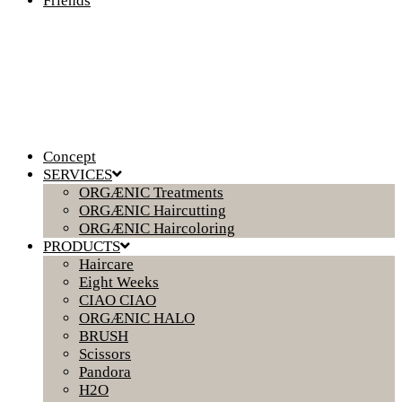
Friends
Concept
SERVICES
ORGÆNIC Treatments
ORGÆNIC Haircutting
ORGÆNIC Haircoloring
PRODUCTS
Haircare
Eight Weeks
CIAO CIAO
ORGÆNIC HALO
BRUSH
Scissors
Pandora
H2O