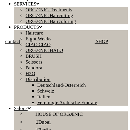
SERVICES
ORGÆNIC Treatments
ORGÆNIC Haircutting
ORGÆNIC Haircoloring
PRODUCTS
Haircare
Eight Weeks
contact
SHOP
CIAO CIAO
ORGÆNIC HALO
BRUSH
Scissors
Pandora
H2O
Distribution
Deutschland/Österreich
Schweiz
Italien
Vereinigte Arabische Emirate
Salons
HOUSE OF ORGÆNIC
Dubai
Berlin