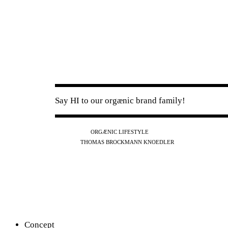
Say HI to our orgænic brand family!
IG
FB
YT
ORGÆNIC LIFESTYLE
IG
FB
THOMAS BROCKMANN KNOEDLER
SPOTIFY
APPLE
THE PODCAST
Concept