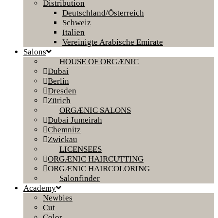
Distribution
Deutschland/Österreich
Schweiz
Italien
Vereinigte Arabische Emirate
Salons
HOUSE OF ORGÆNIC
Dubai
Berlin
Dresden
Zürich
ORGÆNIC SALONS
Dubai Jumeirah
Chemnitz
Zwickau
LICENSEES
ORGÆNIC HAIRCUTTING
ORGÆNIC HAIRCOLORING
Salonfinder
Academy
Newbies
Cut
Color