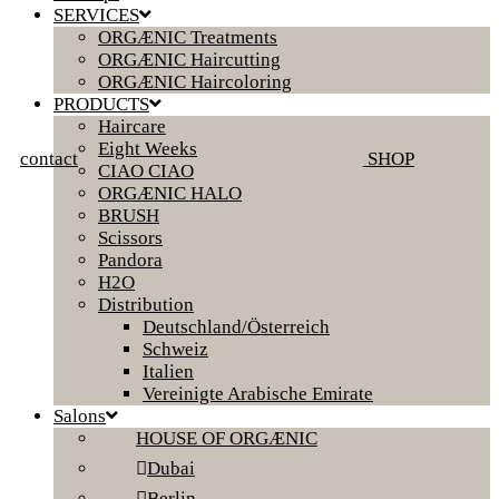
SERVICES
ORGÆNIC Treatments
ORGÆNIC Haircutting
ORGÆNIC Haircoloring
PRODUCTS
Haircare
Eight Weeks
contact
SHOP
CIAO CIAO
ORGÆNIC HALO
BRUSH
Scissors
Pandora
H2O
Distribution
Deutschland/Österreich
Schweiz
Italien
Vereinigte Arabische Emirate
Salons
HOUSE OF ORGÆNIC
Dubai
Berlin