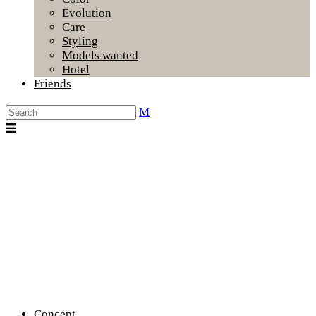
Evolution
Care
Styling
Models wanted
Hotel
Friends
Concept