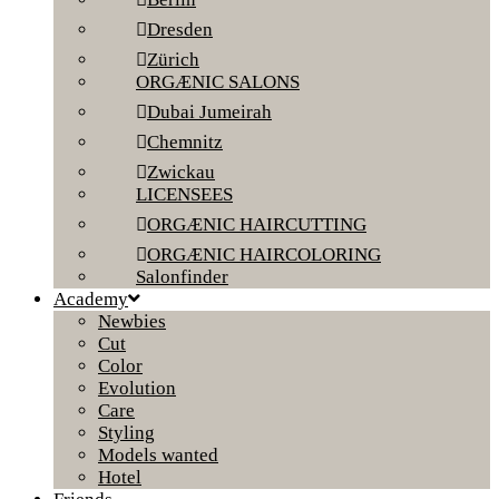
Dresden
Zürich
ORGÆNIC SALONS
Dubai Jumeirah
Chemnitz
Zwickau
LICENSEES
ORGÆNIC HAIRCUTTING
ORGÆNIC HAIRCOLORING
Salonfinder
Academy
Newbies
Cut
Color
Evolution
Care
Styling
Models wanted
Hotel