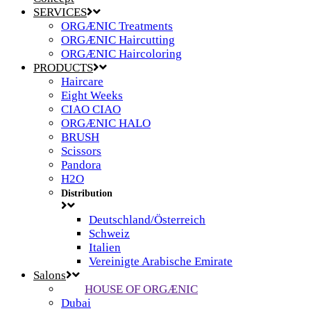
SERVICES
ORGÆNIC Treatments
ORGÆNIC Haircutting
ORGÆNIC Haircoloring
PRODUCTS
Haircare
Eight Weeks
CIAO CIAO
ORGÆNIC HALO
BRUSH
Scissors
Pandora
H2O
Distribution
Deutschland/Österreich
Schweiz
Italien
Vereinigte Arabische Emirate
Salons
HOUSE OF ORGÆNIC
Dubai