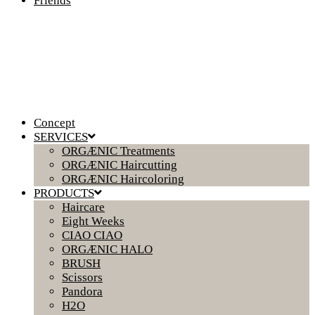
Friends
Concept
SERVICES
ORGÆNIC Treatments
ORGÆNIC Haircutting
ORGÆNIC Haircoloring
PRODUCTS
Haircare
Eight Weeks
CIAO CIAO
ORGÆNIC HALO
BRUSH
Scissors
Pandora
H2O