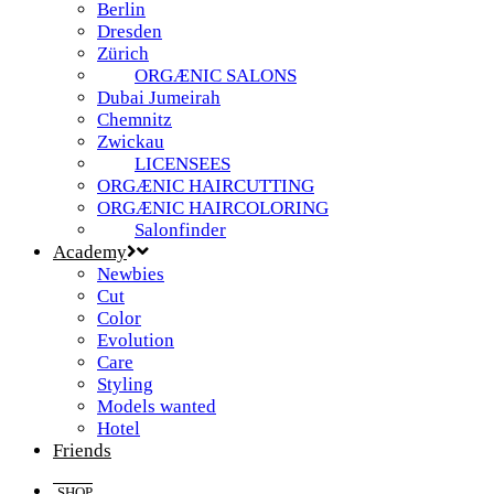
Berlin
Dresden
Zürich
ORGÆNIC SALONS
Dubai Jumeirah
Chemnitz
Zwickau
LICENSEES
ORGÆNIC HAIRCUTTING
ORGÆNIC HAIRCOLORING
Salonfinder
Academy
Newbies
Cut
Color
Evolution
Care
Styling
Models wanted
Hotel
Friends
SHOP