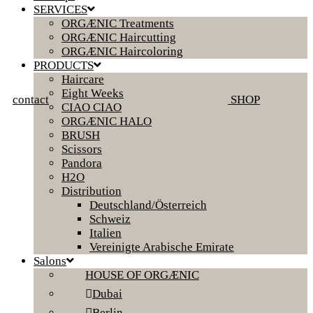
SERVICES
ORGÆNIC Treatments
ORGÆNIC Haircutting
ORGÆNIC Haircoloring
PRODUCTS
Haircare
Eight Weeks
contact
SHOP
CIAO CIAO
ORGÆNIC HALO
BRUSH
Scissors
Pandora
H2O
Distribution
Deutschland/Österreich
Schweiz
Italien
Vereinigte Arabische Emirate
Salons
HOUSE OF ORGÆNIC
Dubai
Berlin