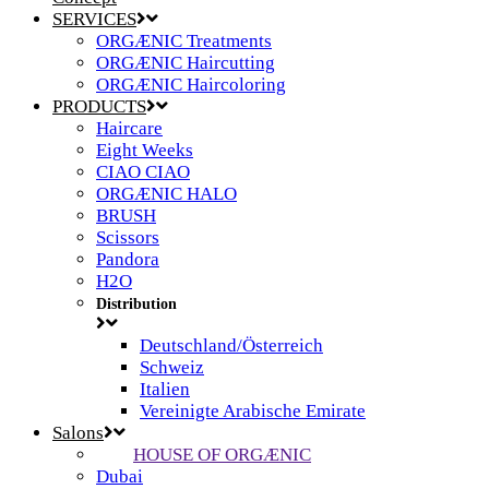
SERVICES
ORGÆNIC Treatments
ORGÆNIC Haircutting
ORGÆNIC Haircoloring
PRODUCTS
Haircare
Eight Weeks
CIAO CIAO
ORGÆNIC HALO
BRUSH
Scissors
Pandora
H2O
Distribution
Deutschland/Österreich
Schweiz
Italien
Vereinigte Arabische Emirate
Salons
HOUSE OF ORGÆNIC
Dubai