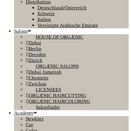
Distribution
Deutschland/Österreich
Schweiz
Italien
Vereinigte Arabische Emirate
Salons
HOUSE OF ORGÆNIC
Dubai
Berlin
Dresden
Zürich
ORGÆNIC SALONS
Dubai Jumeirah
Chemnitz
Zwickau
LICENSEES
ORGÆNIC HAIRCUTTING
ORGÆNIC HAIRCOLORING
Salonfinder
Academy
Newbies
Cut
Color