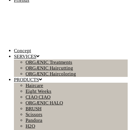
Friends
Concept
SERVICES
ORGÆNIC Treatments
ORGÆNIC Haircutting
ORGÆNIC Haircoloring
PRODUCTS
Haircare
Eight Weeks
CIAO CIAO
ORGÆNIC HALO
BRUSH
Scissors
Pandora
H2O