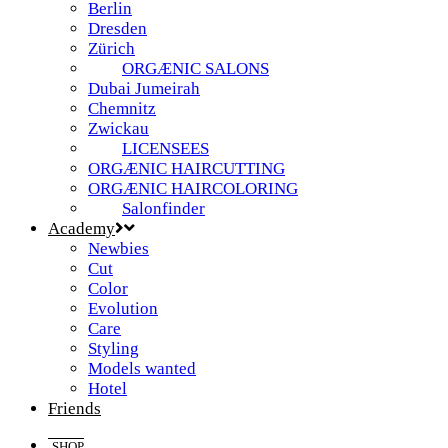
Berlin
Dresden
Zürich
ORGÆNIC SALONS
Dubai Jumeirah
Chemnitz
Zwickau
LICENSEES
ORGÆNIC HAIRCUTTING
ORGÆNIC HAIRCOLORING
Salonfinder
Academy
Newbies
Cut
Color
Evolution
Care
Styling
Models wanted
Hotel
Friends
SHOP