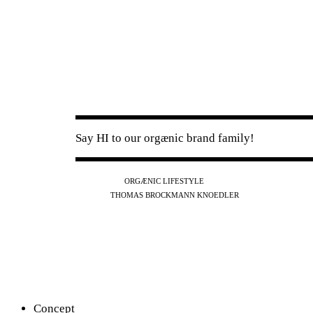
Say HI to our orgænic brand family!
IG
FB
YT
ORGÆNIC LIFESTYLE
IG
FB
THOMAS BROCKMANN KNOEDLER
SPOTIFY
APPLE
THE PODCAST
Concept