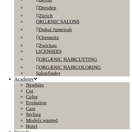
Dresden
Zürich
ORGÆNIC SALONS
Dubai Jumeirah
Chemnitz
Zwickau
LICENSEES
ORGÆNIC HAIRCUTTING
ORGÆNIC HAIRCOLORING
Salonfinder
Academy
Newbies
Cut
Color
Evolution
Care
Styling
Models wanted
Hotel