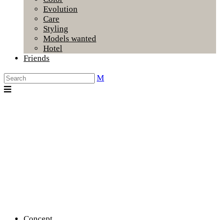
Evolution
Care
Styling
Models wanted
Hotel
Friends
Concept