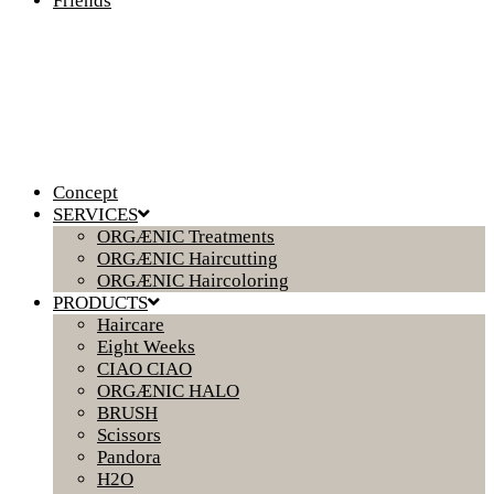
Friends
Concept
SERVICES
ORGÆNIC Treatments
ORGÆNIC Haircutting
ORGÆNIC Haircoloring
PRODUCTS
Haircare
Eight Weeks
CIAO CIAO
ORGÆNIC HALO
BRUSH
Scissors
Pandora
H2O