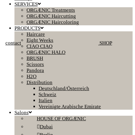
SERVICES
ORGÆNIC Treatments
ORGÆNIC Haircutting
ORGÆNIC Haircoloring
PRODUCTS
Haircare
Eight Weeks
contact
SHOP
CIAO CIAO
ORGÆNIC HALO
BRUSH
Scissors
Pandora
H2O
Distribution
Deutschland/Österreich
Schweiz
Italien
Vereinigte Arabische Emirate
Salons
HOUSE OF ORGÆNIC
Dubai
Berlin