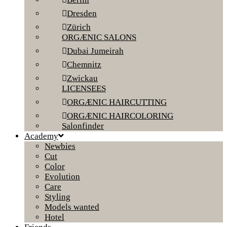
Dresden
Zürich
ORGÆNIC SALONS
Dubai Jumeirah
Chemnitz
Zwickau
LICENSEES
ORGÆNIC HAIRCUTTING
ORGÆNIC HAIRCOLORING
Salonfinder
Academy
Newbies
Cut
Color
Evolution
Care
Styling
Models wanted
Hotel