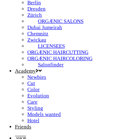
Berlin
Dresden
Zürich
ORGÆNIC SALONS
Dubai Jumeirah
Chemnitz
Zwickau
LICENSEES
ORGÆNIC HAIRCUTTING
ORGÆNIC HAIRCOLORING
Salonfinder
Academy
Newbies
Cut
Color
Evolution
Care
Styling
Models wanted
Hotel
Friends
SHOP