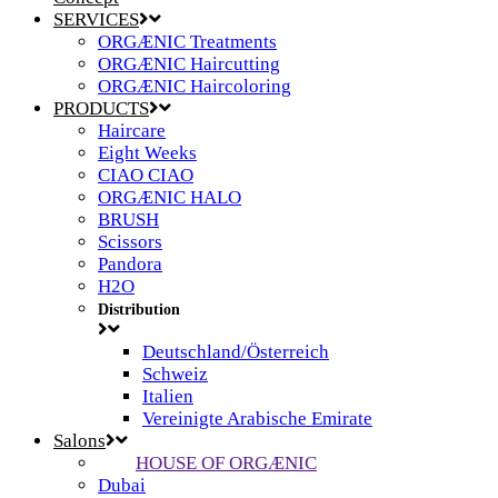
SERVICES
ORGÆNIC Treatments
ORGÆNIC Haircutting
ORGÆNIC Haircoloring
PRODUCTS
Haircare
Eight Weeks
CIAO CIAO
ORGÆNIC HALO
BRUSH
Scissors
Pandora
H2O
Distribution
Deutschland/Österreich
Schweiz
Italien
Vereinigte Arabische Emirate
Salons
HOUSE OF ORGÆNIC
Dubai