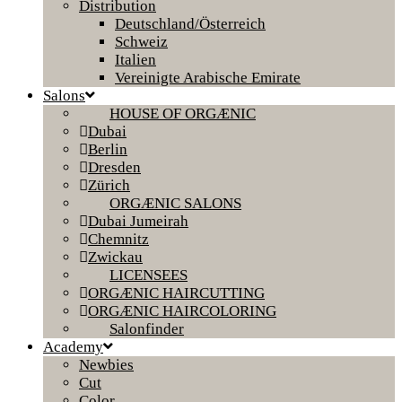
Distribution
Deutschland/Österreich
Schweiz
Italien
Vereinigte Arabische Emirate
Salons
HOUSE OF ORGÆNIC
Dubai
Berlin
Dresden
Zürich
ORGÆNIC SALONS
Dubai Jumeirah
Chemnitz
Zwickau
LICENSEES
ORGÆNIC HAIRCUTTING
ORGÆNIC HAIRCOLORING
Salonfinder
Academy
Newbies
Cut
Color