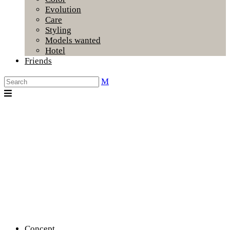
Evolution
Care
Styling
Models wanted
Hotel
Friends
Concept