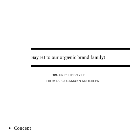
Say HI to our orgænic brand family!
IG
FB
YT
ORGÆNIC LIFESTYLE
IG
FB
THOMAS BROCKMANN KNOEDLER
SPOTIFY
APPLE
THE PODCAST
Concept