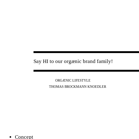
Say HI to our orgænic brand family!
IG
FB
YT
ORGÆNIC LIFESTYLE
IG
FB
THOMAS BROCKMANN KNOEDLER
SPOTIFY
APPLE
THE PODCAST
Concept