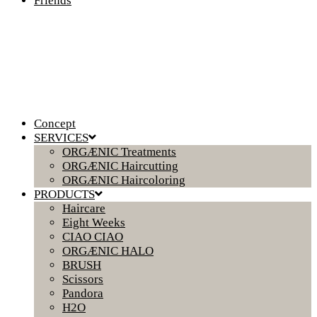
Friends
Concept
SERVICES
ORGÆNIC Treatments
ORGÆNIC Haircutting
ORGÆNIC Haircoloring
PRODUCTS
Haircare
Eight Weeks
CIAO CIAO
ORGÆNIC HALO
BRUSH
Scissors
Pandora
H2O