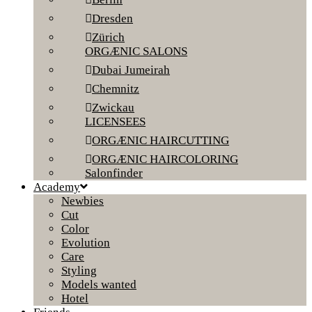
Dresden
Zürich
ORGÆNIC SALONS
Dubai Jumeirah
Chemnitz
Zwickau
LICENSEES
ORGÆNIC HAIRCUTTING
ORGÆNIC HAIRCOLORING
Salonfinder
Academy
Newbies
Cut
Color
Evolution
Care
Styling
Models wanted
Hotel