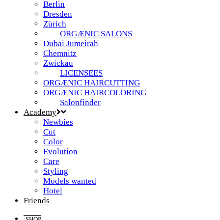
Berlin
Dresden
Zürich
ORGÆNIC SALONS
Dubai Jumeirah
Chemnitz
Zwickau
LICENSEES
ORGÆNIC HAIRCUTTING
ORGÆNIC HAIRCOLORING
Salonfinder
Academy
Newbies
Cut
Color
Evolution
Care
Styling
Models wanted
Hotel
Friends
SHOP