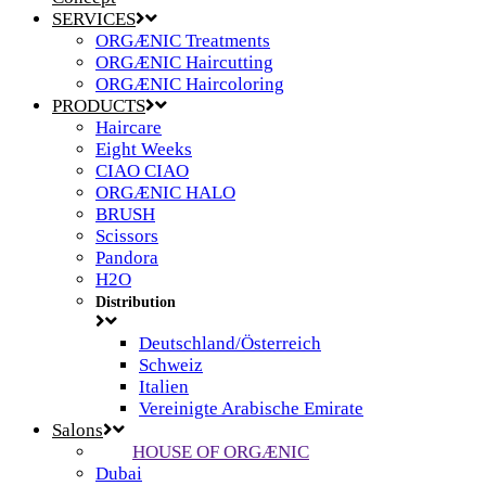
SERVICES
ORGÆNIC Treatments
ORGÆNIC Haircutting
ORGÆNIC Haircoloring
PRODUCTS
Haircare
Eight Weeks
CIAO CIAO
ORGÆNIC HALO
BRUSH
Scissors
Pandora
H2O
Distribution
Deutschland/Österreich
Schweiz
Italien
Vereinigte Arabische Emirate
Salons
HOUSE OF ORGÆNIC
Dubai