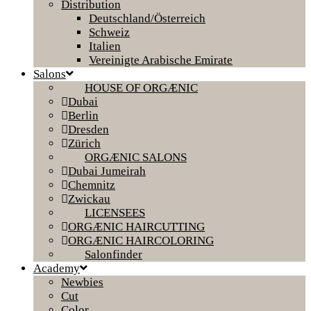
Distribution
Deutschland/Österreich
Schweiz
Italien
Vereinigte Arabische Emirate
Salons
HOUSE OF ORGÆNIC
Dubai
Berlin
Dresden
Zürich
ORGÆNIC SALONS
Dubai Jumeirah
Chemnitz
Zwickau
LICENSEES
ORGÆNIC HAIRCUTTING
ORGÆNIC HAIRCOLORING
Salonfinder
Academy
Newbies
Cut
Color