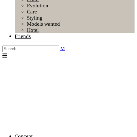
Evolution
Care
Styling
Models wanted
Hotel
Friends
Concept