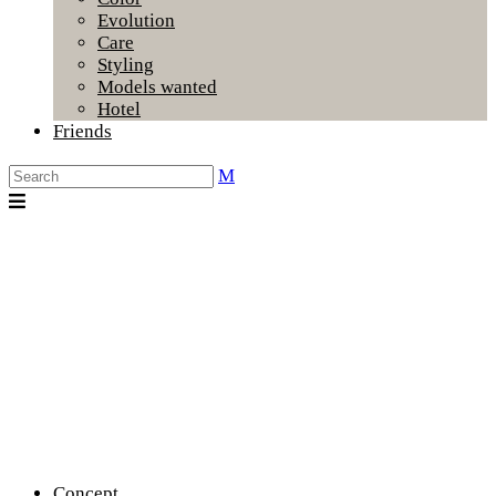
Evolution
Care
Styling
Models wanted
Hotel
Friends
Concept