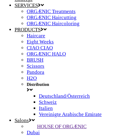
SERVICES
ORGÆNIC Treatments
ORGÆNIC Haircutting
ORGÆNIC Haircoloring
PRODUCTS
Haircare
Eight Weeks
CIAO CIAO
ORGÆNIC HALO
BRUSH
Scissors
Pandora
H2O
Distribution
Deutschland/Österreich
Schweiz
Italien
Vereinigte Arabische Emirate
Salons
HOUSE OF ORGÆNIC
Dubai