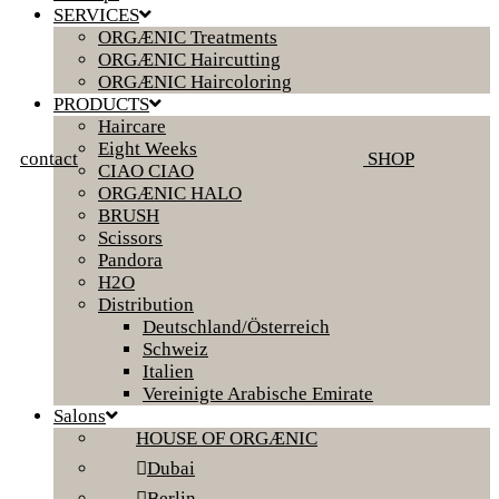
SERVICES
ORGÆNIC Treatments
ORGÆNIC Haircutting
ORGÆNIC Haircoloring
PRODUCTS
Haircare
Eight Weeks
contact
SHOP
CIAO CIAO
ORGÆNIC HALO
BRUSH
Scissors
Pandora
H2O
Distribution
Deutschland/Österreich
Schweiz
Italien
Vereinigte Arabische Emirate
Salons
HOUSE OF ORGÆNIC
Dubai
Berlin