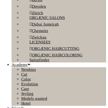
Dresden
Zürich
ORGÆNIC SALONS
Dubai Jumeirah
Chemnitz
Zwickau
LICENSEES
ORGÆNIC HAIRCUTTING
ORGÆNIC HAIRCOLORING
Salonfinder
Academy
Newbies
Cut
Color
Evolution
Care
Styling
Models wanted
Hotel