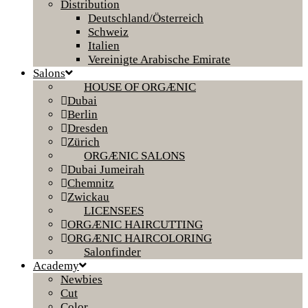
Distribution
Deutschland/Österreich
Schweiz
Italien
Vereinigte Arabische Emirate
Salons
HOUSE OF ORGÆNIC
Dubai
Berlin
Dresden
Zürich
ORGÆNIC SALONS
Dubai Jumeirah
Chemnitz
Zwickau
LICENSEES
ORGÆNIC HAIRCUTTING
ORGÆNIC HAIRCOLORING
Salonfinder
Academy
Newbies
Cut
Color