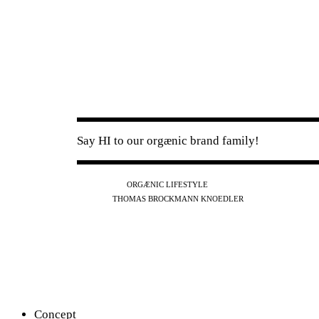
Say HI to our orgænic brand family!
IG
FB
YT
ORGÆNIC LIFESTYLE
IG
FB
THOMAS BROCKMANN KNOEDLER
SPOTIFY
APPLE
THE PODCAST
Concept