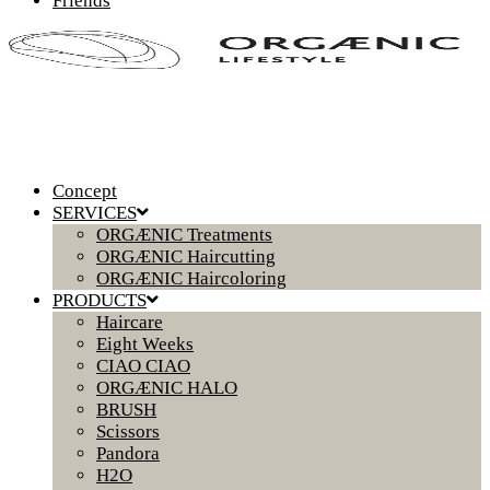
Friends
Concept
SERVICES
ORGÆNIC Treatments
ORGÆNIC Haircutting
ORGÆNIC Haircoloring
PRODUCTS
Haircare
Eight Weeks
CIAO CIAO
ORGÆNIC HALO
BRUSH
Scissors
Pandora
H2O