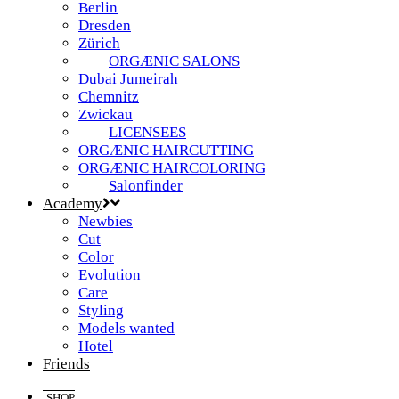
Berlin
Dresden
Zürich
ORGÆNIC SALONS
Dubai Jumeirah
Chemnitz
Zwickau
LICENSEES
ORGÆNIC HAIRCUTTING
ORGÆNIC HAIRCOLORING
Salonfinder
Academy
Newbies
Cut
Color
Evolution
Care
Styling
Models wanted
Hotel
Friends
SHOP