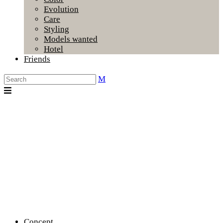
Evolution
Care
Styling
Models wanted
Hotel
Friends
Concept