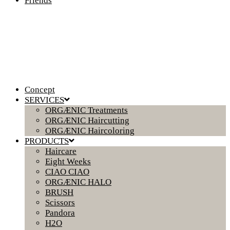
Friends
Concept
SERVICES
ORGÆNIC Treatments
ORGÆNIC Haircutting
ORGÆNIC Haircoloring
PRODUCTS
Haircare
Eight Weeks
CIAO CIAO
ORGÆNIC HALO
BRUSH
Scissors
Pandora
H2O