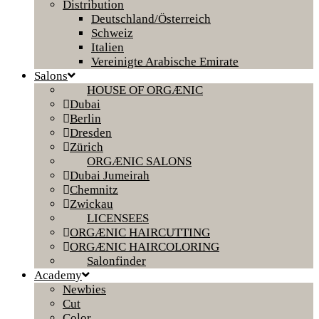
Distribution
Deutschland/Österreich
Schweiz
Italien
Vereinigte Arabische Emirate
Salons
HOUSE OF ORGÆNIC
Dubai
Berlin
Dresden
Zürich
ORGÆNIC SALONS
Dubai Jumeirah
Chemnitz
Zwickau
LICENSEES
ORGÆNIC HAIRCUTTING
ORGÆNIC HAIRCOLORING
Salonfinder
Academy
Newbies
Cut
Color