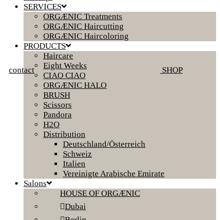
SERVICES
ORGÆNIC Treatments
ORGÆNIC Haircutting
ORGÆNIC Haircoloring
PRODUCTS
Haircare
Eight Weeks
contact
SHOP
CIAO CIAO
ORGÆNIC HALO
BRUSH
Scissors
Pandora
H2O
Distribution
Deutschland/Österreich
Schweiz
Italien
Vereinigte Arabische Emirate
Salons
HOUSE OF ORGÆNIC
Dubai
Berlin