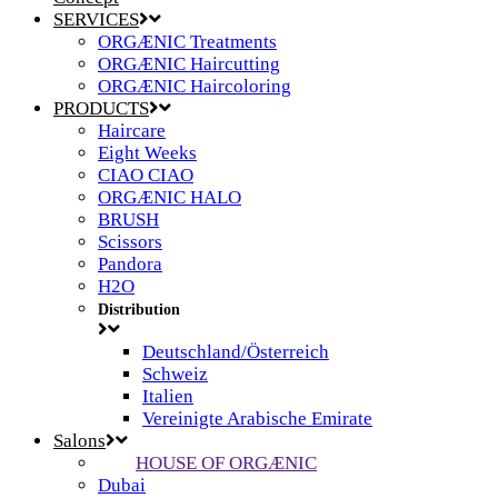
SERVICES
ORGÆNIC Treatments
ORGÆNIC Haircutting
ORGÆNIC Haircoloring
PRODUCTS
Haircare
Eight Weeks
CIAO CIAO
ORGÆNIC HALO
BRUSH
Scissors
Pandora
H2O
Distribution
Deutschland/Österreich
Schweiz
Italien
Vereinigte Arabische Emirate
Salons
HOUSE OF ORGÆNIC
Dubai