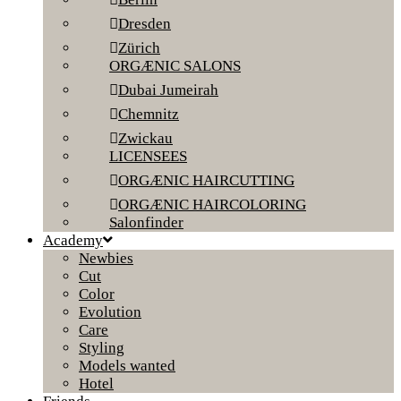
Dresden
Zürich
ORGÆNIC SALONS
Dubai Jumeirah
Chemnitz
Zwickau
LICENSEES
ORGÆNIC HAIRCUTTING
ORGÆNIC HAIRCOLORING
Salonfinder
Academy
Newbies
Cut
Color
Evolution
Care
Styling
Models wanted
Hotel