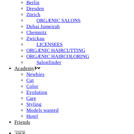
Berlin
Dresden
Zürich
ORGÆNIC SALONS
Dubai Jumeirah
Chemnitz
Zwickau
LICENSEES
ORGÆNIC HAIRCUTTING
ORGÆNIC HAIRCOLORING
Salonfinder
Academy
Newbies
Cut
Color
Evolution
Care
Styling
Models wanted
Hotel
Friends
SHOP