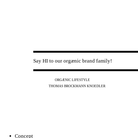
Say HI to our orgænic brand family!
IG
FB
YT
ORGÆNIC LIFESTYLE
IG
FB
THOMAS BROCKMANN KNOEDLER
SPOTIFY
APPLE
THE PODCAST
Concept