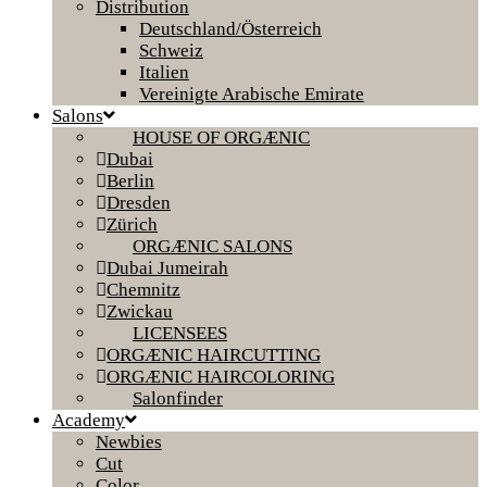
Distribution
Deutschland/Österreich
Schweiz
Italien
Vereinigte Arabische Emirate
Salons
HOUSE OF ORGÆNIC
Dubai
Berlin
Dresden
Zürich
ORGÆNIC SALONS
Dubai Jumeirah
Chemnitz
Zwickau
LICENSEES
ORGÆNIC HAIRCUTTING
ORGÆNIC HAIRCOLORING
Salonfinder
Academy
Newbies
Cut
Color