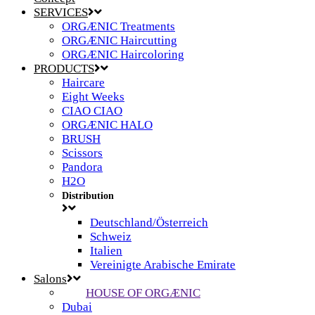
SERVICES
ORGÆNIC Treatments
ORGÆNIC Haircutting
ORGÆNIC Haircoloring
PRODUCTS
Haircare
Eight Weeks
CIAO CIAO
ORGÆNIC HALO
BRUSH
Scissors
Pandora
H2O
Distribution
Deutschland/Österreich
Schweiz
Italien
Vereinigte Arabische Emirate
Salons
HOUSE OF ORGÆNIC
Dubai