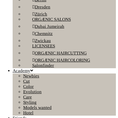
Dresden
Zürich
ORGÆNIC SALONS
Dubai Jumeirah
Chemnitz
Zwickau
LICENSEES
ORGÆNIC HAIRCUTTING
ORGÆNIC HAIRCOLORING
Salonfinder
Academy
Newbies
Cut
Color
Evolution
Care
Styling
Models wanted
Hotel