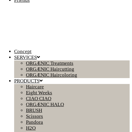
Friends
Concept
SERVICES
ORGÆNIC Treatments
ORGÆNIC Haircutting
ORGÆNIC Haircoloring
PRODUCTS
Haircare
Eight Weeks
CIAO CIAO
ORGÆNIC HALO
BRUSH
Scissors
Pandora
H2O