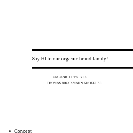
Say HI to our orgænic brand family!
IG
FB
YT
ORGÆNIC LIFESTYLE
IG
FB
THOMAS BROCKMANN KNOEDLER
SPOTIFY
APPLE
THE PODCAST
Concept