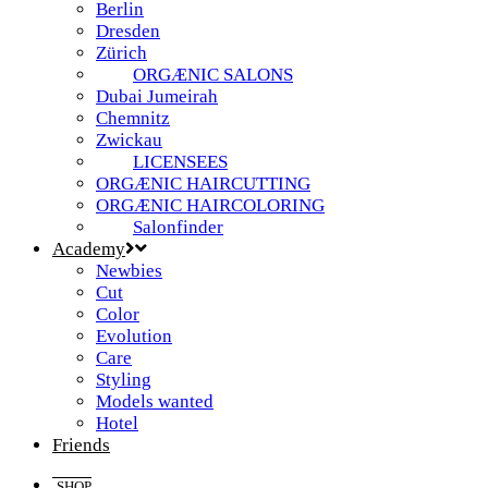
Berlin
Dresden
Zürich
ORGÆNIC SALONS
Dubai Jumeirah
Chemnitz
Zwickau
LICENSEES
ORGÆNIC HAIRCUTTING
ORGÆNIC HAIRCOLORING
Salonfinder
Academy
Newbies
Cut
Color
Evolution
Care
Styling
Models wanted
Hotel
Friends
SHOP