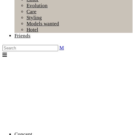
Evolution
Care
Styling
Models wanted
Hotel
Friends
Concept