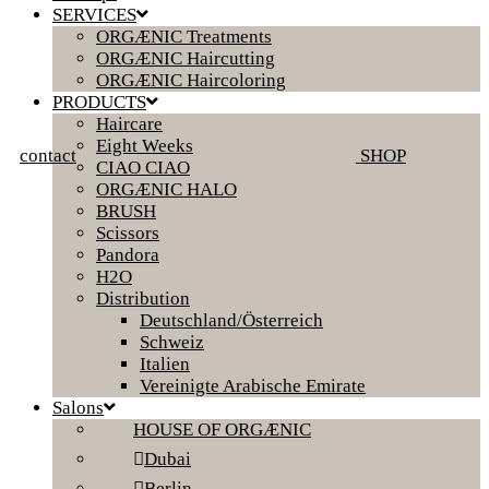
SERVICES
ORGÆNIC Treatments
ORGÆNIC Haircutting
ORGÆNIC Haircoloring
PRODUCTS
Haircare
Eight Weeks
contact
SHOP
CIAO CIAO
ORGÆNIC HALO
BRUSH
Scissors
Pandora
H2O
Distribution
Deutschland/Österreich
Schweiz
Italien
Vereinigte Arabische Emirate
Salons
HOUSE OF ORGÆNIC
Dubai
Berlin