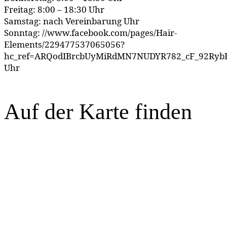
Freitag: 8:00 – 18:30 Uhr
Samstag: nach Vereinbarung Uhr
Sonntag: //www.facebook.com/pages/Hair-
Elements/229477537065056?
hc_ref=ARQodIBrcbUyMiRdMN7NUDYR782_cF_92RybB
Uhr
Auf der Karte finden