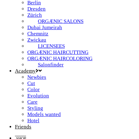
Berlin
Dresden
Zürich
ORGÆNIC SALONS
Dubai Jumeirah
Chemnitz
Zwickau
LICENSEES
ORGÆNIC HAIRCUTTING
ORGÆNIC HAIRCOLORING
Salonfinder
Academy
Newbies
Cut
Color
Evolution
Care
Styling
Models wanted
Hotel
Friends
SHOP