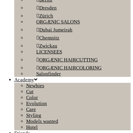
Dresden
Zürich
ORGÆNIC SALONS
Dubai Jumeirah
Chemnitz
Zwickau
LICENSEES
ORGÆNIC HAIRCUTTING
ORGÆNIC HAIRCOLORING
Salonfinder
Academy
Newbies
Cut
Color
Evolution
Care
Styling
Models wanted
Hotel