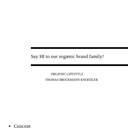
Say HI to our orgænic brand family!
IG
FB
YT
ORGÆNIC LIFESTYLE
IG
FB
THOMAS BROCKMANN KNOEDLER
SPOTIFY
APPLE
THE PODCAST
Concept