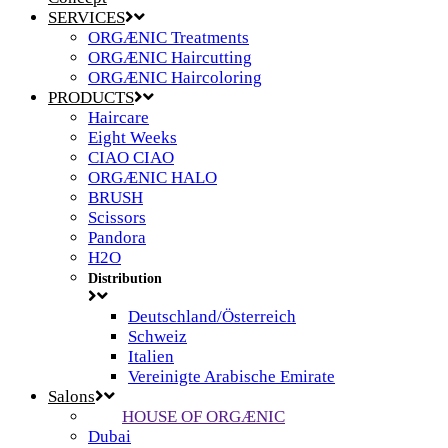
SERVICES
ORGÆNIC Treatments
ORGÆNIC Haircutting
ORGÆNIC Haircoloring
PRODUCTS
Haircare
Eight Weeks
CIAO CIAO
ORGÆNIC HALO
BRUSH
Scissors
Pandora
H2O
Distribution
Deutschland/Österreich
Schweiz
Italien
Vereinigte Arabische Emirate
Salons
HOUSE OF ORGÆNIC
Dubai