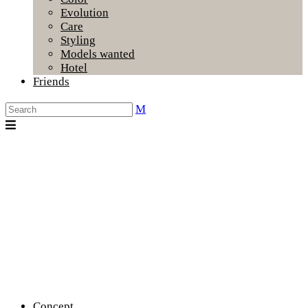
Evolution
Care
Styling
Models wanted
Hotel
Friends
Concept