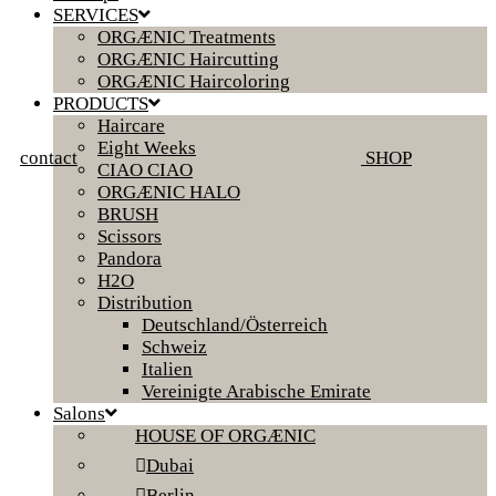
SERVICES
ORGÆNIC Treatments
ORGÆNIC Haircutting
ORGÆNIC Haircoloring
PRODUCTS
Haircare
Eight Weeks
contact
SHOP
CIAO CIAO
ORGÆNIC HALO
BRUSH
Scissors
Pandora
H2O
Distribution
Deutschland/Österreich
Schweiz
Italien
Vereinigte Arabische Emirate
Salons
HOUSE OF ORGÆNIC
Dubai
Berlin