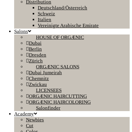
Distribution
Deutschland/Österreich
Schweiz
Italien
Vereinigte Arabische Emirate
Salons
HOUSE OF ORGÆNIC
Dubai
Berlin
Dresden
Zürich
ORGÆNIC SALONS
Dubai Jumeirah
Chemnitz
Zwickau
LICENSEES
ORGÆNIC HAIRCUTTING
ORGÆNIC HAIRCOLORING
Salonfinder
Academy
Newbies
Cut
Color