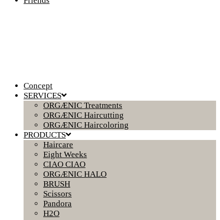
Friends
Concept
SERVICES
ORGÆNIC Treatments
ORGÆNIC Haircutting
ORGÆNIC Haircoloring
PRODUCTS
Haircare
Eight Weeks
CIAO CIAO
ORGÆNIC HALO
BRUSH
Scissors
Pandora
H2O