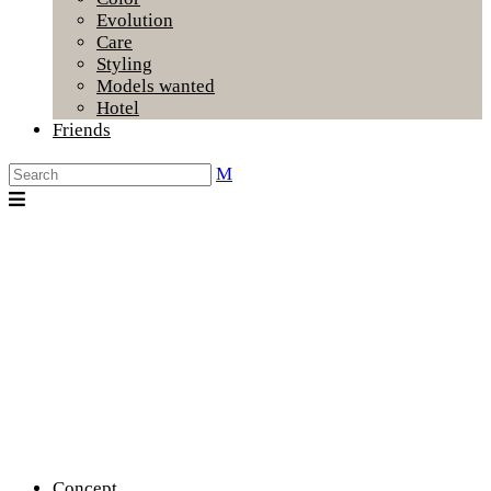
Evolution
Care
Styling
Models wanted
Hotel
Friends
Concept