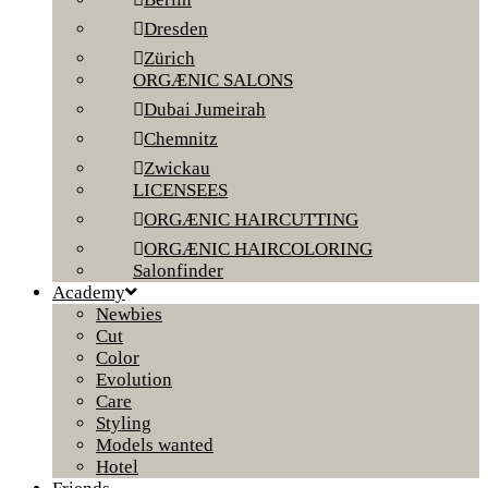
Dresden
Zürich
ORGÆNIC SALONS
Dubai Jumeirah
Chemnitz
Zwickau
LICENSEES
ORGÆNIC HAIRCUTTING
ORGÆNIC HAIRCOLORING
Salonfinder
Academy
Newbies
Cut
Color
Evolution
Care
Styling
Models wanted
Hotel