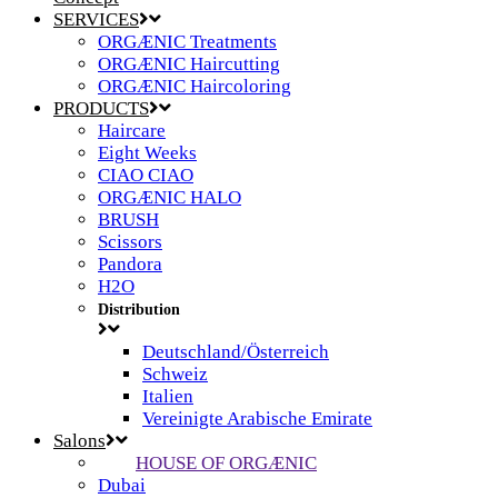
SERVICES
ORGÆNIC Treatments
ORGÆNIC Haircutting
ORGÆNIC Haircoloring
PRODUCTS
Haircare
Eight Weeks
CIAO CIAO
ORGÆNIC HALO
BRUSH
Scissors
Pandora
H2O
Distribution
Deutschland/Österreich
Schweiz
Italien
Vereinigte Arabische Emirate
Salons
HOUSE OF ORGÆNIC
Dubai