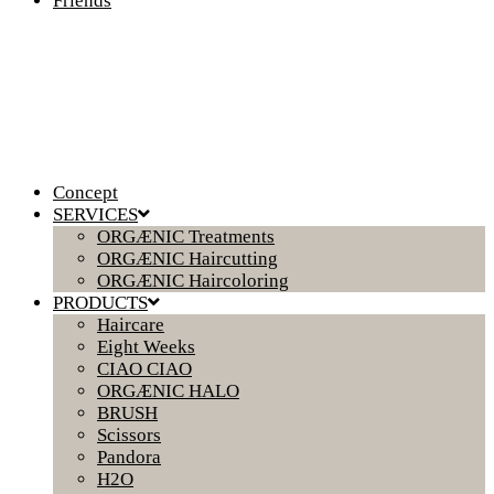
Friends
Concept
SERVICES
ORGÆNIC Treatments
ORGÆNIC Haircutting
ORGÆNIC Haircoloring
PRODUCTS
Haircare
Eight Weeks
CIAO CIAO
ORGÆNIC HALO
BRUSH
Scissors
Pandora
H2O