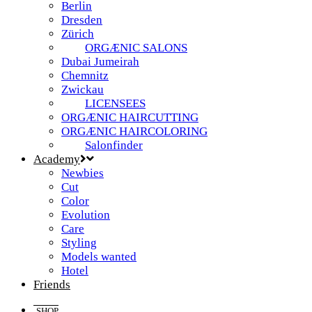
Berlin
Dresden
Zürich
ORGÆNIC SALONS
Dubai Jumeirah
Chemnitz
Zwickau
LICENSEES
ORGÆNIC HAIRCUTTING
ORGÆNIC HAIRCOLORING
Salonfinder
Academy
Newbies
Cut
Color
Evolution
Care
Styling
Models wanted
Hotel
Friends
SHOP