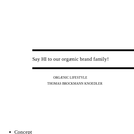
Say HI to our orgænic brand family!
IG
FB
YT
ORGÆNIC LIFESTYLE
IG
FB
THOMAS BROCKMANN KNOEDLER
SPOTIFY
APPLE
THE PODCAST
Concept