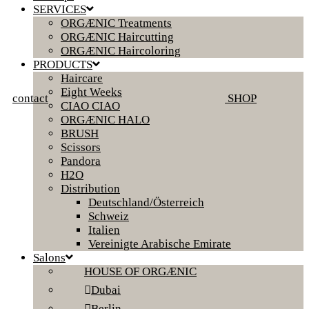
SERVICES
ORGÆNIC Treatments
ORGÆNIC Haircutting
ORGÆNIC Haircoloring
PRODUCTS
Haircare
Eight Weeks
contact
SHOP
CIAO CIAO
ORGÆNIC HALO
BRUSH
Scissors
Pandora
H2O
Distribution
Deutschland/Österreich
Schweiz
Italien
Vereinigte Arabische Emirate
Salons
HOUSE OF ORGÆNIC
Dubai
Berlin