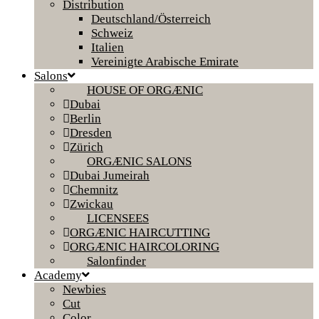
Distribution
Deutschland/Österreich
Schweiz
Italien
Vereinigte Arabische Emirate
Salons
HOUSE OF ORGÆNIC
Dubai
Berlin
Dresden
Zürich
ORGÆNIC SALONS
Dubai Jumeirah
Chemnitz
Zwickau
LICENSEES
ORGÆNIC HAIRCUTTING
ORGÆNIC HAIRCOLORING
Salonfinder
Academy
Newbies
Cut
Color