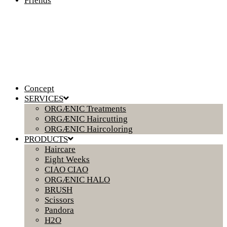
Friends
Concept
SERVICES
ORGÆNIC Treatments
ORGÆNIC Haircutting
ORGÆNIC Haircoloring
PRODUCTS
Haircare
Eight Weeks
CIAO CIAO
ORGÆNIC HALO
BRUSH
Scissors
Pandora
H2O