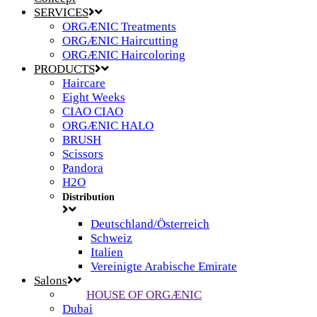
SERVICES
ORGÆNIC Treatments
ORGÆNIC Haircutting
ORGÆNIC Haircoloring
PRODUCTS
Haircare
Eight Weeks
CIAO CIAO
ORGÆNIC HALO
BRUSH
Scissors
Pandora
H2O
Distribution
Deutschland/Österreich
Schweiz
Italien
Vereinigte Arabische Emirate
Salons
HOUSE OF ORGÆNIC
Dubai