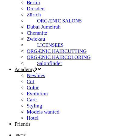
Berlin
Dresden
Zürich
ORGÆNIC SALONS
Dubai Jumeirah
Chemnitz
Zwickau
LICENSEES
ORGÆNIC HAIRCUTTING
ORGÆNIC HAIRCOLORING
Salonfinder
Academy
Newbies
Cut
Color
Evolution
Care
Styling
Models wanted
Hotel
Friends
SHOP