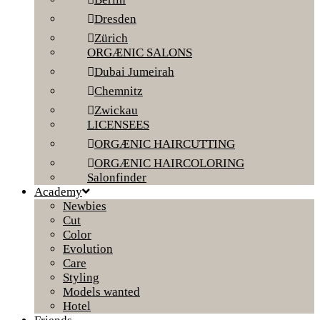
Dresden
Zürich
ORGÆNIC SALONS
Dubai Jumeirah
Chemnitz
Zwickau
LICENSEES
ORGÆNIC HAIRCUTTING
ORGÆNIC HAIRCOLORING
Salonfinder
Academy
Newbies
Cut
Color
Evolution
Care
Styling
Models wanted
Hotel