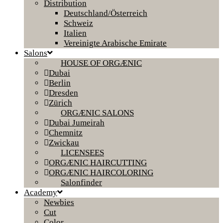
Distribution
Deutschland/Österreich
Schweiz
Italien
Vereinigte Arabische Emirate
Salons
HOUSE OF ORGÆNIC
Dubai
Berlin
Dresden
Zürich
ORGÆNIC SALONS
Dubai Jumeirah
Chemnitz
Zwickau
LICENSEES
ORGÆNIC HAIRCUTTING
ORGÆNIC HAIRCOLORING
Salonfinder
Academy
Newbies
Cut
Color