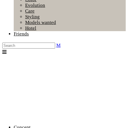
Evolution
Care
Styling
Models wanted
Hotel
Friends
Concept