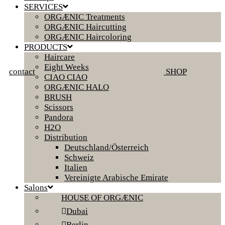
SERVICES
ORGÆNIC Treatments
ORGÆNIC Haircutting
ORGÆNIC Haircoloring
PRODUCTS
Haircare
Eight Weeks
contact
SHOP
CIAO CIAO
ORGÆNIC HALO
BRUSH
Scissors
Pandora
H2O
Distribution
Deutschland/Österreich
Schweiz
Italien
Vereinigte Arabische Emirate
Salons
HOUSE OF ORGÆNIC
Dubai
Berlin