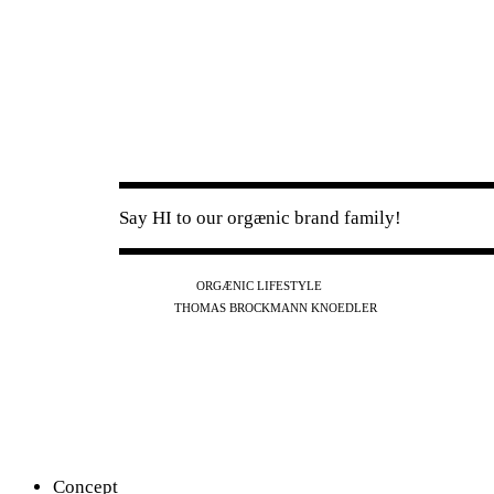
Say HI to our orgænic brand family!
IG
FB
YT
ORGÆNIC LIFESTYLE
IG
FB
THOMAS BROCKMANN KNOEDLER
SPOTIFY
APPLE
THE PODCAST
Concept