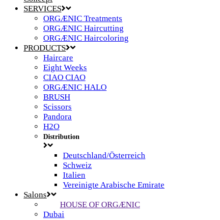
SERVICES
ORGÆNIC Treatments
ORGÆNIC Haircutting
ORGÆNIC Haircoloring
PRODUCTS
Haircare
Eight Weeks
CIAO CIAO
ORGÆNIC HALO
BRUSH
Scissors
Pandora
H2O
Distribution
Deutschland/Österreich
Schweiz
Italien
Vereinigte Arabische Emirate
Salons
HOUSE OF ORGÆNIC
Dubai