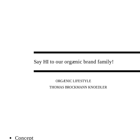
Say HI to our orgænic brand family!
IG
FB
YT
ORGÆNIC LIFESTYLE
IG
FB
THOMAS BROCKMANN KNOEDLER
SPOTIFY
APPLE
THE PODCAST
Concept