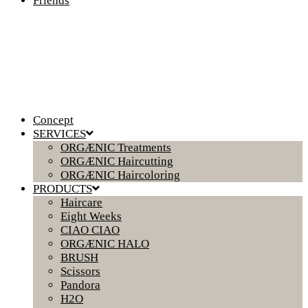
Friends
Concept
SERVICES
ORGÆNIC Treatments
ORGÆNIC Haircutting
ORGÆNIC Haircoloring
PRODUCTS
Haircare
Eight Weeks
CIAO CIAO
ORGÆNIC HALO
BRUSH
Scissors
Pandora
H2O