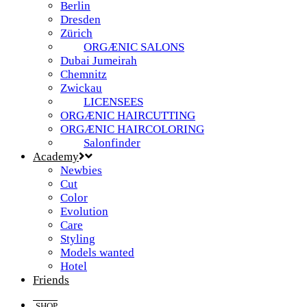
Berlin
Dresden
Zürich
ORGÆNIC SALONS
Dubai Jumeirah
Chemnitz
Zwickau
LICENSEES
ORGÆNIC HAIRCUTTING
ORGÆNIC HAIRCOLORING
Salonfinder
Academy
Newbies
Cut
Color
Evolution
Care
Styling
Models wanted
Hotel
Friends
SHOP