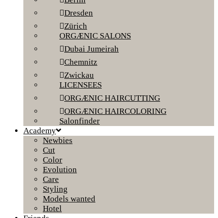
Dresden
Zürich
ORGÆNIC SALONS
Dubai Jumeirah
Chemnitz
Zwickau
LICENSEES
ORGÆNIC HAIRCUTTING
ORGÆNIC HAIRCOLORING
Salonfinder
Academy
Newbies
Cut
Color
Evolution
Care
Styling
Models wanted
Hotel