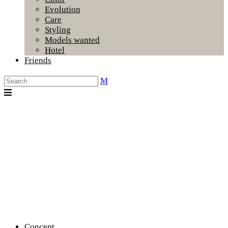
Evolution
Care
Styling
Models wanted
Hotel
Friends
Concept