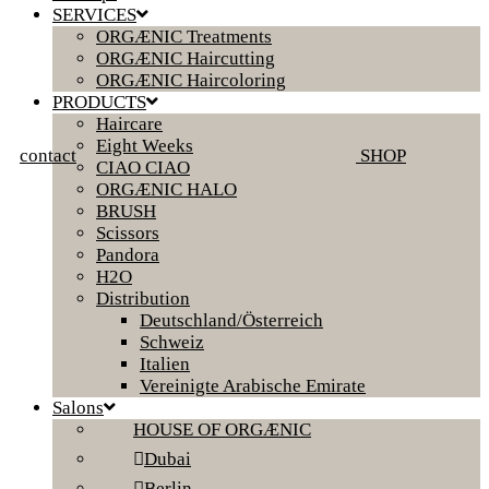
SERVICES
ORGÆNIC Treatments
ORGÆNIC Haircutting
ORGÆNIC Haircoloring
PRODUCTS
Haircare
Eight Weeks
contact
SHOP
CIAO CIAO
ORGÆNIC HALO
BRUSH
Scissors
Pandora
H2O
Distribution
Deutschland/Österreich
Schweiz
Italien
Vereinigte Arabische Emirate
Salons
HOUSE OF ORGÆNIC
Dubai
Berlin