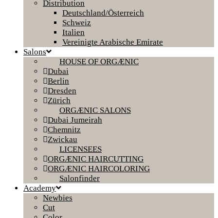
Distribution
Deutschland/Österreich
Schweiz
Italien
Vereinigte Arabische Emirate
Salons
HOUSE OF ORGÆNIC
Dubai
Berlin
Dresden
Zürich
ORGÆNIC SALONS
Dubai Jumeirah
Chemnitz
Zwickau
LICENSEES
ORGÆNIC HAIRCUTTING
ORGÆNIC HAIRCOLORING
Salonfinder
Academy
Newbies
Cut
Color