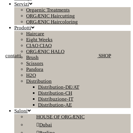
Servizi
Orgaenic Treatments
ORGÆNIC Haircutting
ORGÆNIC Haircoloring
Prodotti
Haircare
Eight Weeks
CIAO CIAO
ORGÆNIC HALO
contatti
SHOP
Brush
Scissors
Pandora
H2O
Distribution
Distribution-DE/AT
Distribution-CH
Distribuzione-IT
Distribution-AE
Saloni
HOUSE OF ORGÆNIC
Dubai
Berlino