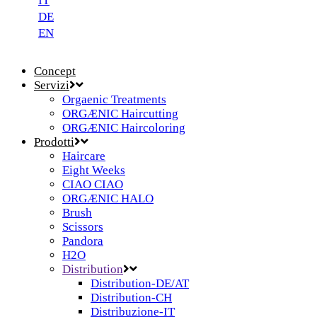
IT
DE
EN
Concept
Servizi
Orgaenic Treatments
ORGÆNIC Haircutting
ORGÆNIC Haircoloring
Prodotti
Haircare
Eight Weeks
CIAO CIAO
ORGÆNIC HALO
Brush
Scissors
Pandora
H2O
Distribution
Distribution-DE/AT
Distribution-CH
Distribuzione-IT