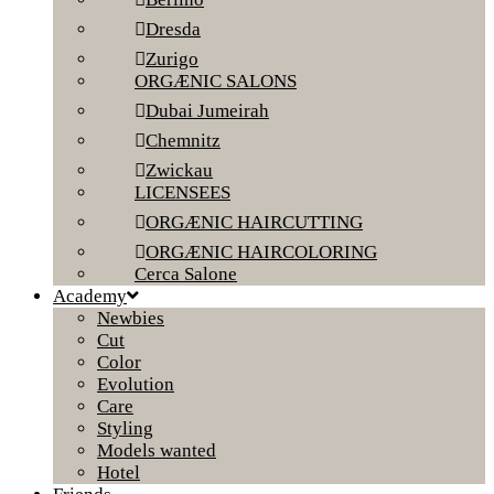
Dresda
Zurigo
ORGÆNIC SALONS
Dubai Jumeirah
Chemnitz
Zwickau
LICENSEES
ORGÆNIC HAIRCUTTING
ORGÆNIC HAIRCOLORING
Cerca Salone
Academy
Newbies
Cut
Color
Evolution
Care
Styling
Models wanted
Hotel