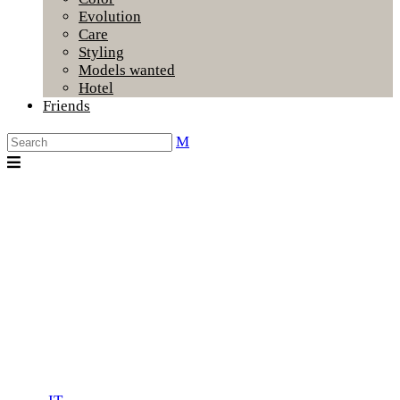
Evolution
Care
Styling
Models wanted
Hotel
Friends