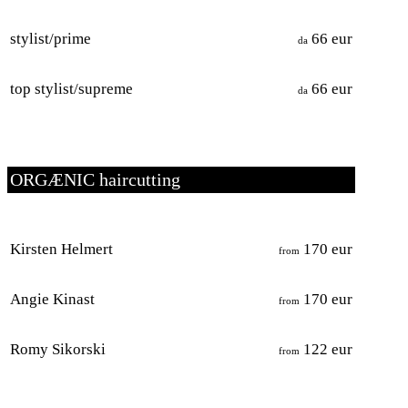
stylist/prime
66 eur
da
top stylist/supreme
66 eur
da
ORGÆNIC haircutting
Kirsten Helmert
170 eur
from
Angie Kinast
170 eur
from
Romy Sikorski
122 eur
from