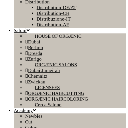
Distribution
Distribution-DE/AT
Distribution-CH
Distribuzione-IT
Distribution-AE
Saloni
HOUSE OF ORGÆNIC
Dubai
Berlino
Dresda
Zurigo
ORGÆNIC SALONS
Dubai Jumeirah
Chemnitz
Zwickau
LICENSEES
ORGÆNIC HAIRCUTTING
ORGÆNIC HAIRCOLORING
Cerca Salone
Academy
Newbies
Cut
Color