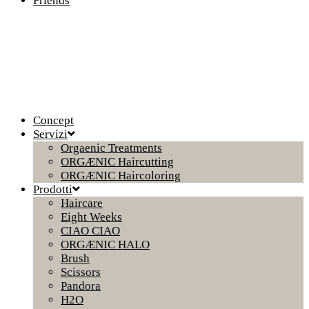
Friends
Concept
Servizi
Orgaenic Treatments
ORGÆNIC Haircutting
ORGÆNIC Haircoloring
Prodotti
Haircare
Eight Weeks
CIAO CIAO
ORGÆNIC HALO
Brush
Scissors
Pandora
H2O