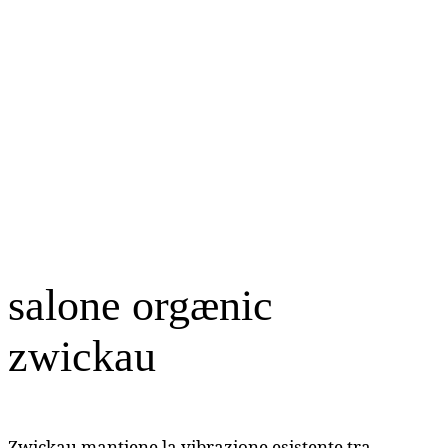
salone orgænic
zwickau
Zwickau mantiene la vibrazione esistente tra