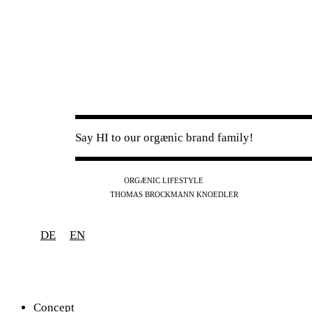
Say HI to our orgænic brand family!
IG
FB
YT
ORGÆNIC LIFESTYLE
IG
FB
THOMAS BROCKMANN KNOEDLER
SPOTIFY
APPLE
THE PODCAST
DE
EN
Concept