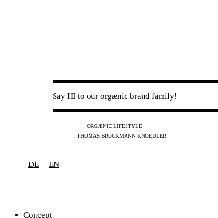
Say HI to our orgænic brand family!
IG
FB
YT
ORGÆNIC LIFESTYLE
IG
FB
THOMAS BROCKMANN KNOEDLER
SPOTIFY
APPLE
THE PODCAST
DE
EN
Concept