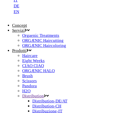
IT
DE
EN
Concept
Servizi
Orgaenic Treatments
ORGÆNIC Haircutting
ORGÆNIC Haircoloring
Prodotti
Haircare
Eight Weeks
CIAO CIAO
ORGÆNIC HALO
Brush
Scissors
Pandora
H2O
Distribution
Distribution-DE/AT
Distribution-CH
Distribuzione-IT