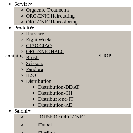
Servizi
Orgaenic Treatments
ORGÆNIC Haircutting
ORGÆNIC Haircoloring
Prodotti
Haircare
Eight Weeks
CIAO CIAO
ORGÆNIC HALO
contatti
SHOP
Brush
Scissors
Pandora
H2O
Distribution
Distribution-DE/AT
Distribution-CH
Distribuzione-IT
Distribution-AE
Saloni
HOUSE OF ORGÆNIC
Dubai
Berlino