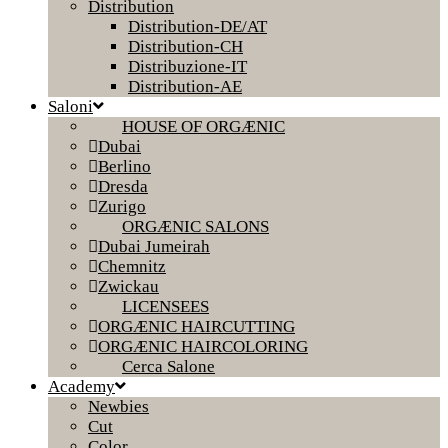
Distribution
Distribution-DE/AT
Distribution-CH
Distribuzione-IT
Distribution-AE
Saloni
HOUSE OF ORGÆNIC
Dubai
Berlino
Dresda
Zurigo
ORGÆNIC SALONS
Dubai Jumeirah
Chemnitz
Zwickau
LICENSEES
ORGÆNIC HAIRCUTTING
ORGÆNIC HAIRCOLORING
Cerca Salone
Academy
Newbies
Cut
Color