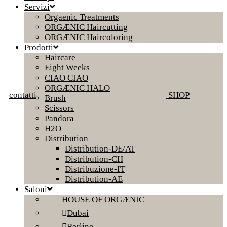
Servizi
Orgaenic Treatments
ORGÆNIC Haircutting
ORGÆNIC Haircoloring
Prodotti
Haircare
Eight Weeks
CIAO CIAO
ORGÆNIC HALO
contatti
SHOP
Brush
Scissors
Pandora
H2O
Distribution
Distribution-DE/AT
Distribution-CH
Distribuzione-IT
Distribution-AE
Saloni
HOUSE OF ORGÆNIC
Dubai
Berlino