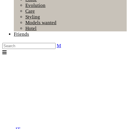
Evolution
Care
Styling
Models wanted
Hotel
Friends