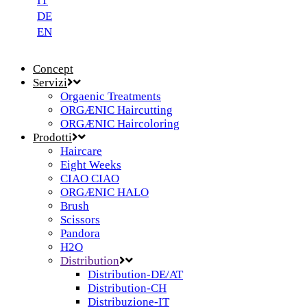
IT
DE
EN
Concept
Servizi
Orgaenic Treatments
ORGÆNIC Haircutting
ORGÆNIC Haircoloring
Prodotti
Haircare
Eight Weeks
CIAO CIAO
ORGÆNIC HALO
Brush
Scissors
Pandora
H2O
Distribution
Distribution-DE/AT
Distribution-CH
Distribuzione-IT