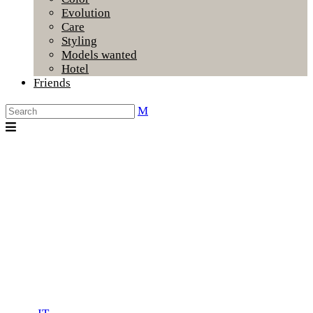
Evolution
Care
Styling
Models wanted
Hotel
Friends