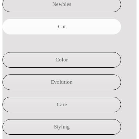
Newbies
Cut
Color
Evolution
Care
Styling