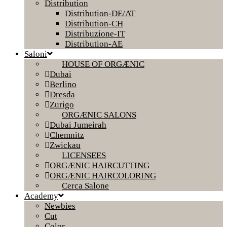
Distribution
Distribution-DE/AT
Distribution-CH
Distribuzione-IT
Distribution-AE
Saloni
HOUSE OF ORGÆNIC
Dubai
Berlino
Dresda
Zurigo
ORGÆNIC SALONS
Dubai Jumeirah
Chemnitz
Zwickau
LICENSEES
ORGÆNIC HAIRCUTTING
ORGÆNIC HAIRCOLORING
Cerca Salone
Academy
Newbies
Cut
Color