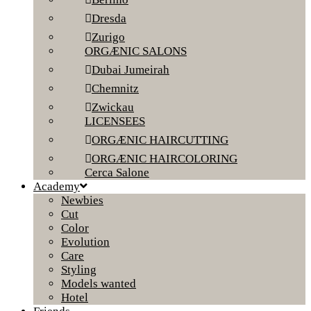
Dresda
Zurigo
ORGÆNIC SALONS
Dubai Jumeirah
Chemnitz
Zwickau
LICENSEES
ORGÆNIC HAIRCUTTING
ORGÆNIC HAIRCOLORING
Cerca Salone
Academy
Newbies
Cut
Color
Evolution
Care
Styling
Models wanted
Hotel