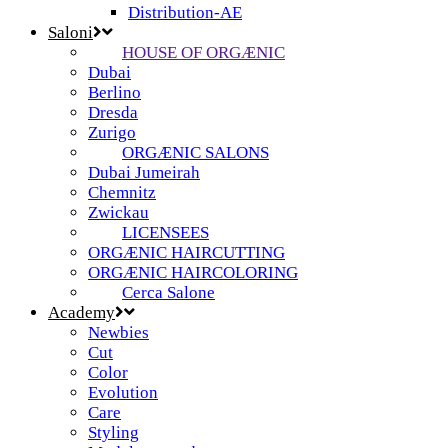
Distribution-AE
Saloni
HOUSE OF ORGÆNIC
Dubai
Berlino
Dresda
Zurigo
ORGÆNIC SALONS
Dubai Jumeirah
Chemnitz
Zwickau
LICENSEES
ORGÆNIC HAIRCUTTING
ORGÆNIC HAIRCOLORING
Cerca Salone
Academy
Newbies
Cut
Color
Evolution
Care
Styling