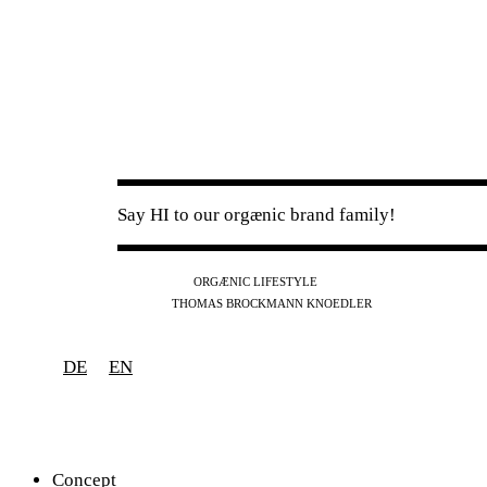
Say HI to our orgænic brand family!
IG
FB
YT
ORGÆNIC LIFESTYLE
IG
FB
THOMAS BROCKMANN KNOEDLER
SPOTIFY
APPLE
THE PODCAST
DE
EN
Concept