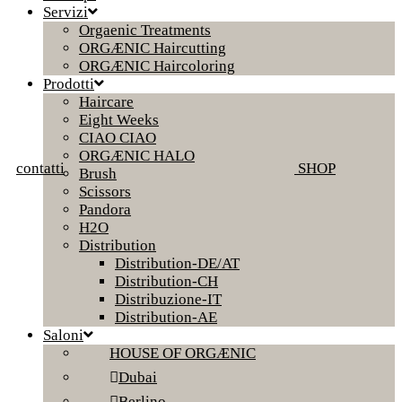
Servizi
Orgaenic Treatments
ORGÆNIC Haircutting
ORGÆNIC Haircoloring
Prodotti
Haircare
Eight Weeks
CIAO CIAO
ORGÆNIC HALO
contatti
SHOP
Brush
Scissors
Pandora
H2O
Distribution
Distribution-DE/AT
Distribution-CH
Distribuzione-IT
Distribution-AE
Saloni
HOUSE OF ORGÆNIC
Dubai
Berlino