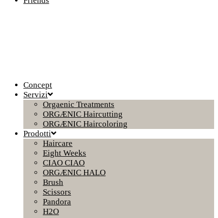
Friends
Concept
Servizi
Orgaenic Treatments
ORGÆNIC Haircutting
ORGÆNIC Haircoloring
Prodotti
Haircare
Eight Weeks
CIAO CIAO
ORGÆNIC HALO
Brush
Scissors
Pandora
H2O