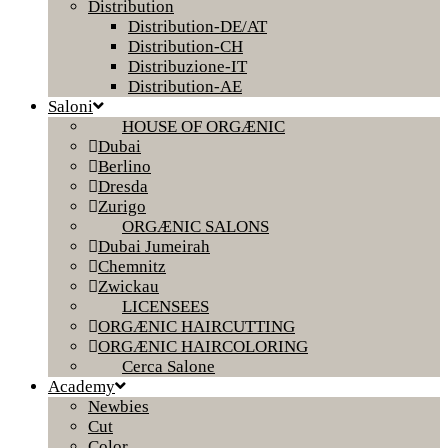
Distribution
Distribution-DE/AT
Distribution-CH
Distribuzione-IT
Distribution-AE
Saloni
HOUSE OF ORGÆNIC
Dubai
Berlino
Dresda
Zurigo
ORGÆNIC SALONS
Dubai Jumeirah
Chemnitz
Zwickau
LICENSEES
ORGÆNIC HAIRCUTTING
ORGÆNIC HAIRCOLORING
Cerca Salone
Academy
Newbies
Cut
Color