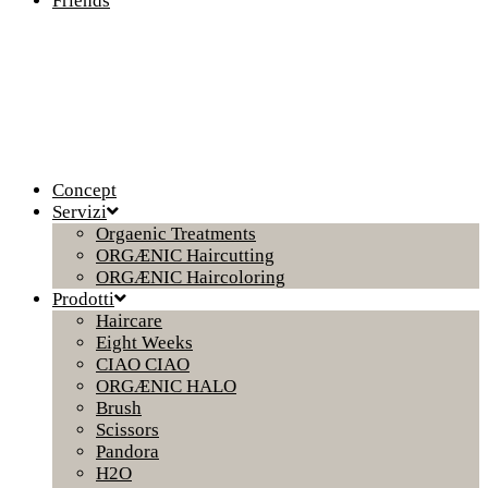
Friends
Concept
Servizi
Orgaenic Treatments
ORGÆNIC Haircutting
ORGÆNIC Haircoloring
Prodotti
Haircare
Eight Weeks
CIAO CIAO
ORGÆNIC HALO
Brush
Scissors
Pandora
H2O