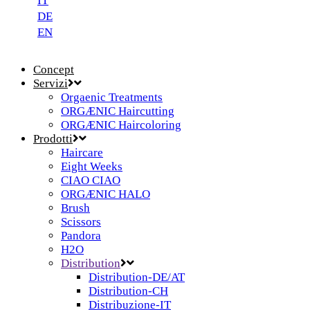
IT
DE
EN
Concept
Servizi
Orgaenic Treatments
ORGÆNIC Haircutting
ORGÆNIC Haircoloring
Prodotti
Haircare
Eight Weeks
CIAO CIAO
ORGÆNIC HALO
Brush
Scissors
Pandora
H2O
Distribution
Distribution-DE/AT
Distribution-CH
Distribuzione-IT