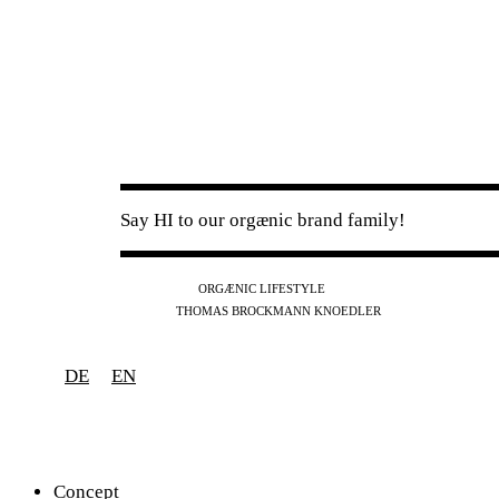
Say HI to our orgænic brand family!
IG
FB
YT
ORGÆNIC LIFESTYLE
IG
FB
THOMAS BROCKMANN KNOEDLER
SPOTIFY
APPLE
THE PODCAST
DE
EN
Concept