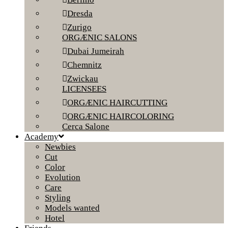
Dresda
Zurigo
ORGÆNIC SALONS
Dubai Jumeirah
Chemnitz
Zwickau
LICENSEES
ORGÆNIC HAIRCUTTING
ORGÆNIC HAIRCOLORING
Cerca Salone
Academy
Newbies
Cut
Color
Evolution
Care
Styling
Models wanted
Hotel