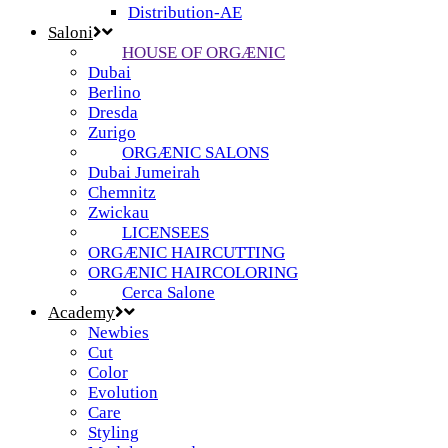
Distribution-AE
Saloni
HOUSE OF ORGÆNIC
Dubai
Berlino
Dresda
Zurigo
ORGÆNIC SALONS
Dubai Jumeirah
Chemnitz
Zwickau
LICENSEES
ORGÆNIC HAIRCUTTING
ORGÆNIC HAIRCOLORING
Cerca Salone
Academy
Newbies
Cut
Color
Evolution
Care
Styling