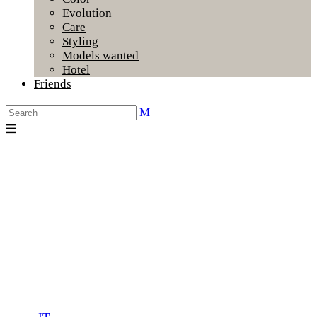
Evolution
Care
Styling
Models wanted
Hotel
Friends