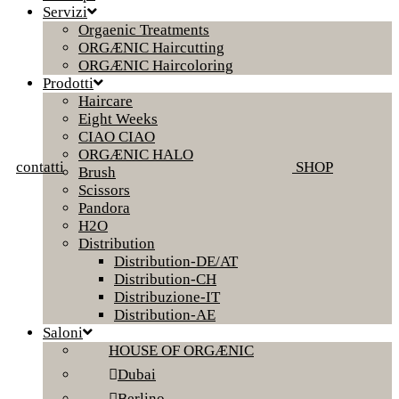
Servizi
Orgaenic Treatments
ORGÆNIC Haircutting
ORGÆNIC Haircoloring
Prodotti
Haircare
Eight Weeks
CIAO CIAO
ORGÆNIC HALO
contatti
SHOP
Brush
Scissors
Pandora
H2O
Distribution
Distribution-DE/AT
Distribution-CH
Distribuzione-IT
Distribution-AE
Saloni
HOUSE OF ORGÆNIC
Dubai
Berlino