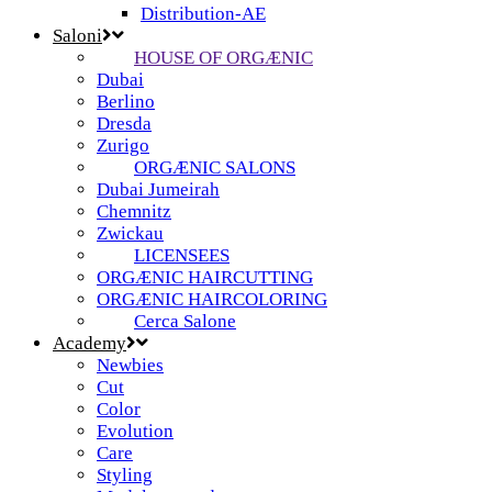
Distribution-AE
Saloni
HOUSE OF ORGÆNIC
Dubai
Berlino
Dresda
Zurigo
ORGÆNIC SALONS
Dubai Jumeirah
Chemnitz
Zwickau
LICENSEES
ORGÆNIC HAIRCUTTING
ORGÆNIC HAIRCOLORING
Cerca Salone
Academy
Newbies
Cut
Color
Evolution
Care
Styling