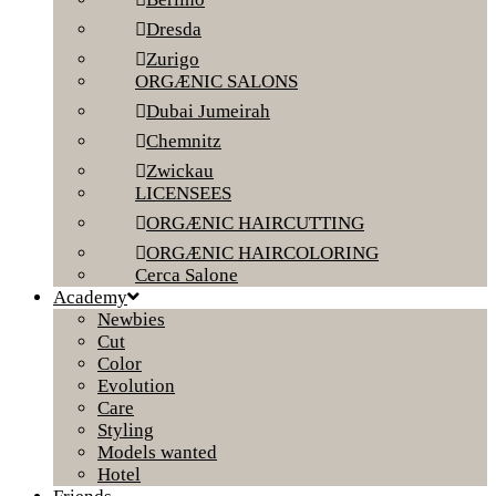
Dresda
Zurigo
ORGÆNIC SALONS
Dubai Jumeirah
Chemnitz
Zwickau
LICENSEES
ORGÆNIC HAIRCUTTING
ORGÆNIC HAIRCOLORING
Cerca Salone
Academy
Newbies
Cut
Color
Evolution
Care
Styling
Models wanted
Hotel