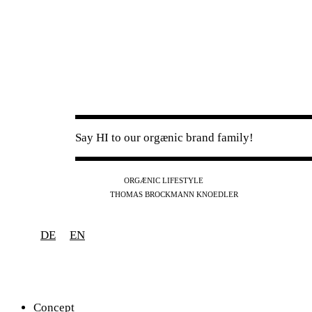
Say HI to our orgænic brand family!
IG
FB
YT
ORGÆNIC LIFESTYLE
IG
FB
THOMAS BROCKMANN KNOEDLER
SPOTIFY
APPLE
THE PODCAST
DE
EN
Concept