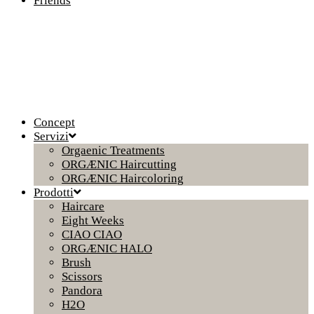
Friends
Concept
Servizi
Orgaenic Treatments
ORGÆNIC Haircutting
ORGÆNIC Haircoloring
Prodotti
Haircare
Eight Weeks
CIAO CIAO
ORGÆNIC HALO
Brush
Scissors
Pandora
H2O