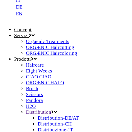
IT
DE
EN
Concept
Servizi
Orgaenic Treatments
ORGÆNIC Haircutting
ORGÆNIC Haircoloring
Prodotti
Haircare
Eight Weeks
CIAO CIAO
ORGÆNIC HALO
Brush
Scissors
Pandora
H2O
Distribution
Distribution-DE/AT
Distribution-CH
Distribuzione-IT