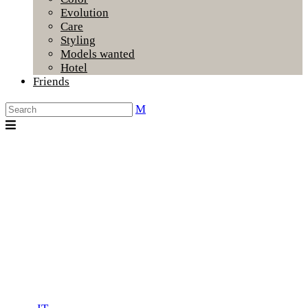
Evolution
Care
Styling
Models wanted
Hotel
Friends