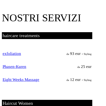
NOSTRI SERVIZI
haircare treatments
exfoliation
93 eur
da
+ Styling
Phasen-Kuren
25 eur
da
Eight Weeks Massage
12 eur
da
+ Styling
Haircut Women