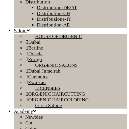
Distribution
Distribution-DE/AT
Distribution-CH
Distribuzione-IT
Distribution-AE
Saloni
HOUSE OF ORGÆNIC
Dubai
Berlino
Dresda
Zurigo
ORGÆNIC SALONS
Dubai Jumeirah
Chemnitz
Zwickau
LICENSEES
ORGÆNIC HAIRCUTTING
ORGÆNIC HAIRCOLORING
Cerca Salone
Academy
Newbies
Cut
Color