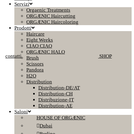
Servizi
Orgaenic Treatments
ORGÆNIC Haircutting
ORGÆNIC Haircoloring
Prodotti
Haircare
Eight Weeks
CIAO CIAO
ORGÆNIC HALO
contatti
SHOP
Brush
Scissors
Pandora
H2O
Distribution
Distribution-DE/AT
Distribution-CH
Distribuzione-IT
Distribution-AE
Saloni
HOUSE OF ORGÆNIC
Dubai
Berlino