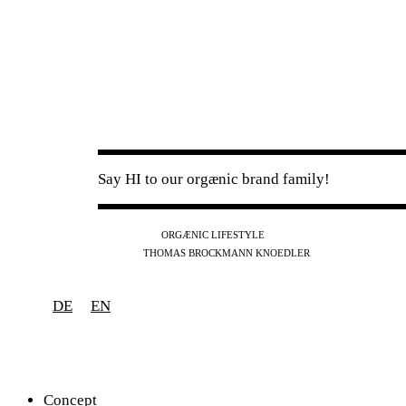
Say HI to our orgænic brand family!
IG
FB
YT
ORGÆNIC LIFESTYLE
IG
FB
THOMAS BROCKMANN KNOEDLER
SPOTIFY
APPLE
THE PODCAST
DE
EN
Concept