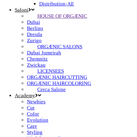
Distribution-AE
Saloni
HOUSE OF ORGÆNIC
Dubai
Berlino
Dresda
Zurigo
ORGÆNIC SALONS
Dubai Jumeirah
Chemnitz
Zwickau
LICENSEES
ORGÆNIC HAIRCUTTING
ORGÆNIC HAIRCOLORING
Cerca Salone
Academy
Newbies
Cut
Color
Evolution
Care
Styling