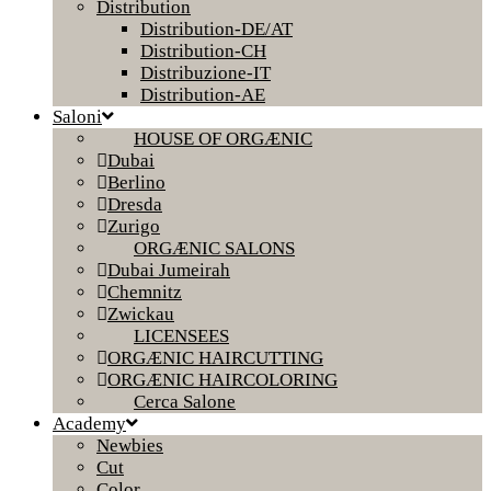
Distribution
Distribution-DE/AT
Distribution-CH
Distribuzione-IT
Distribution-AE
Saloni
HOUSE OF ORGÆNIC
Dubai
Berlino
Dresda
Zurigo
ORGÆNIC SALONS
Dubai Jumeirah
Chemnitz
Zwickau
LICENSEES
ORGÆNIC HAIRCUTTING
ORGÆNIC HAIRCOLORING
Cerca Salone
Academy
Newbies
Cut
Color