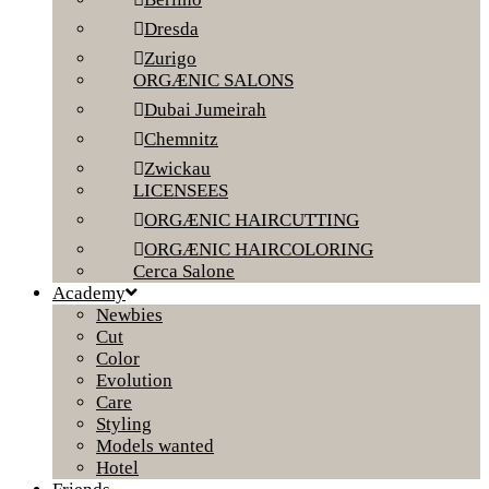
Dresda
Zurigo
ORGÆNIC SALONS
Dubai Jumeirah
Chemnitz
Zwickau
LICENSEES
ORGÆNIC HAIRCUTTING
ORGÆNIC HAIRCOLORING
Cerca Salone
Academy
Newbies
Cut
Color
Evolution
Care
Styling
Models wanted
Hotel