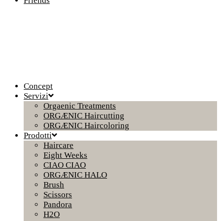
Friends
Concept
Servizi
Orgaenic Treatments
ORGÆNIC Haircutting
ORGÆNIC Haircoloring
Prodotti
Haircare
Eight Weeks
CIAO CIAO
ORGÆNIC HALO
Brush
Scissors
Pandora
H2O