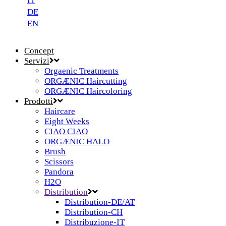
IT
DE
EN
Concept
Servizi
Orgaenic Treatments
ORGÆNIC Haircutting
ORGÆNIC Haircoloring
Prodotti
Haircare
Eight Weeks
CIAO CIAO
ORGÆNIC HALO
Brush
Scissors
Pandora
H2O
Distribution
Distribution-DE/AT
Distribution-CH
Distribuzione-IT