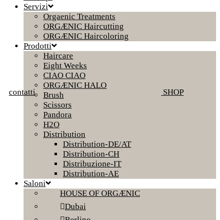
Servizi
Orgaenic Treatments
ORGÆNIC Haircutting
ORGÆNIC Haircoloring
Prodotti
Haircare
Eight Weeks
CIAO CIAO
ORGÆNIC HALO
contatti
SHOP
Brush
Scissors
Pandora
H2O
Distribution
Distribution-DE/AT
Distribution-CH
Distribuzione-IT
Distribution-AE
Saloni
HOUSE OF ORGÆNIC
Dubai
Berlino