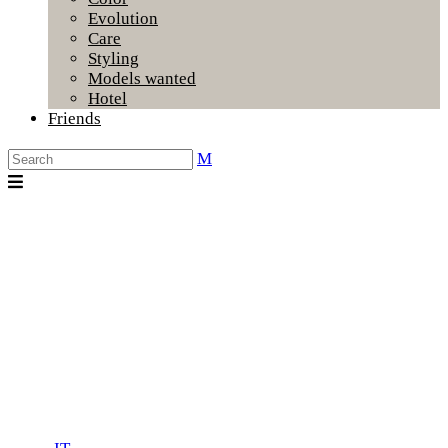
Evolution
Care
Styling
Models wanted
Hotel
Friends