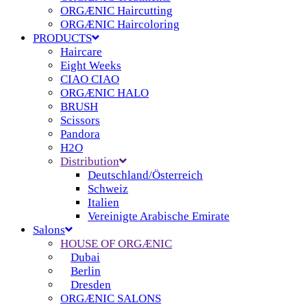
ORGÆNIC Haircutting
ORGÆNIC Haircoloring
PRODUCTS
Haircare
Eight Weeks
CIAO CIAO
ORGÆNIC HALO
BRUSH
Scissors
Pandora
H2O
Distribution
Deutschland/Österreich
Schweiz
Italien
Vereinigte Arabische Emirate
Salons
HOUSE OF ORGÆNIC
Dubai
Berlin
Dresden
ORGÆNIC SALONS