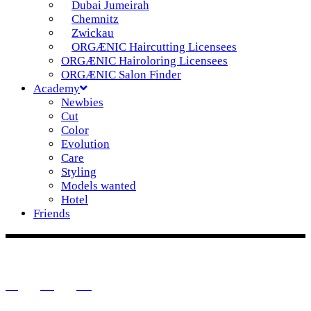
Dubai Jumeirah
Chemnitz
Zwickau
ORGÆNIC Haircutting Licensees
ORGÆNIC Hairoloring Licensees
ORGÆNIC Salon Finder
Academy
Newbies
Cut
Color
Evolution
Care
Styling
Models wanted
Hotel
Friends
DE
IG
FB
YT