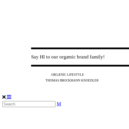
Say HI to our orgænic brand family!
IG
FB
YT
ORGÆNIC LIFESTYLE
IG
FB
THOMAS BROCKMANN KNOEDLER
SPOTIFY
APPLE
THE PODCAST