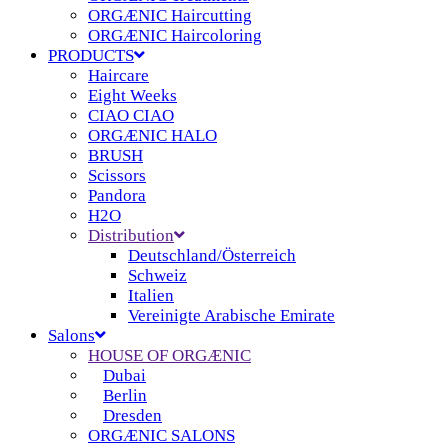
ORGÆNIC Haircutting
ORGÆNIC Haircoloring
PRODUCTS
Haircare
Eight Weeks
CIAO CIAO
ORGÆNIC HALO
BRUSH
Scissors
Pandora
H2O
Distribution
Deutschland/Österreich
Schweiz
Italien
Vereinigte Arabische Emirate
Salons
HOUSE OF ORGÆNIC
Dubai
Berlin
Dresden
ORGÆNIC SALONS