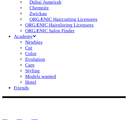
Dubai Jumeirah
Chemnitz
Zwickau
ORGÆNIC Haircutting Licensees
ORGÆNIC Hairoloring Licensees
ORGÆNIC Salon Finder
Academy
Newbies
Cut
Color
Evolution
Care
Styling
Models wanted
Hotel
Friends
DE
IG
FB
YT