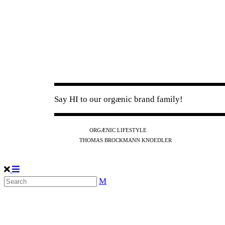
Say HI to our orgænic brand family!
IG
FB
YT
ORGÆNIC LIFESTYLE
IG
FB
THOMAS BROCKMANN KNOEDLER
SPOTIFY
APPLE
THE PODCAST