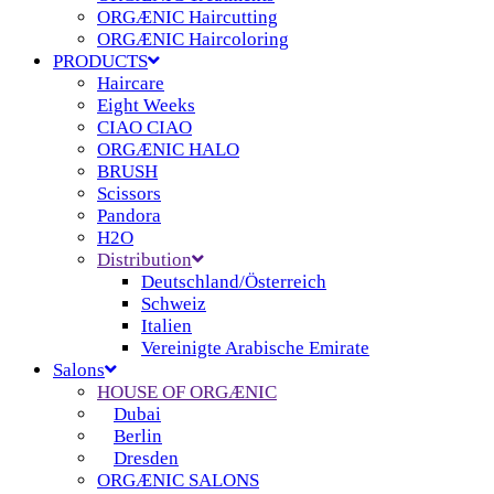
ORGÆNIC Haircutting
ORGÆNIC Haircoloring
PRODUCTS
Haircare
Eight Weeks
CIAO CIAO
ORGÆNIC HALO
BRUSH
Scissors
Pandora
H2O
Distribution
Deutschland/Österreich
Schweiz
Italien
Vereinigte Arabische Emirate
Salons
HOUSE OF ORGÆNIC
Dubai
Berlin
Dresden
ORGÆNIC SALONS