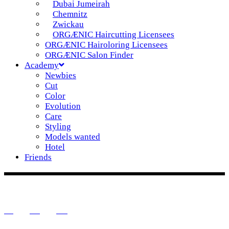
Dubai Jumeirah
Chemnitz
Zwickau
ORGÆNIC Haircutting Licensees
ORGÆNIC Hairoloring Licensees
ORGÆNIC Salon Finder
Academy
Newbies
Cut
Color
Evolution
Care
Styling
Models wanted
Hotel
Friends
DE
IG
FB
YT