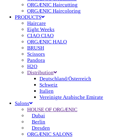
ORGÆNIC Haircutting
ORGÆNIC Haircoloring
PRODUCTS
Haircare
Eight Weeks
CIAO CIAO
ORGÆNIC HALO
BRUSH
Scissors
Pandora
H2O
Distribution
Deutschland/Österreich
Schweiz
Italien
Vereinigte Arabische Emirate
Salons
HOUSE OF ORGÆNIC
Dubai
Berlin
Dresden
ORGÆNIC SALONS