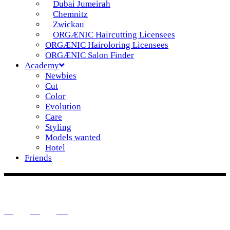
Dubai Jumeirah
Chemnitz
Zwickau
ORGÆNIC Haircutting Licensees
ORGÆNIC Hairoloring Licensees
ORGÆNIC Salon Finder
Academy
Newbies
Cut
Color
Evolution
Care
Styling
Models wanted
Hotel
Friends
DE
IG
FB
YT