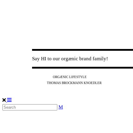
Say HI to our orgænic brand family!
IG
FB
YT
ORGÆNIC LIFESTYLE
IG
FB
THOMAS BROCKMANN KNOEDLER
SPOTIFY
APPLE
THE PODCAST